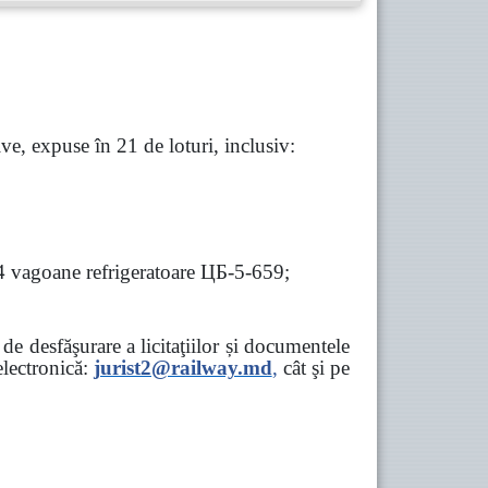
e, expuse în 21 de loturi, inclusiv:
 4 vagoane refrigeratoare ЦБ-5-659;
e desfăşurare a licitaţiilor și documentele
ectronică:
jurist2@railway.md
,
cât şi
pe