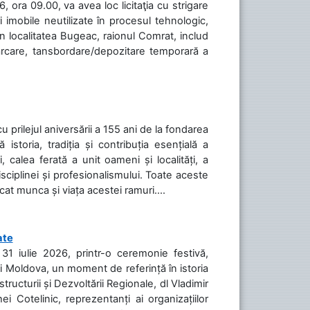
 ora 09.00, va avea loc licitaţia cu strigare
 imobile neutilizate în procesul tehnologic,
în localitatea Bugeac, raionul Comrat, includ
cărcare, tansbordare/depozitare temporară a
cu prilejul aniversării a 155 ani de la fondarea
toria, tradiția și contribuția esențială a
, calea ferată a unit oameni și localități, a
isciplinei și profesionalismului. Toate aceste
icat munca și viața acestei ramuri....
ate
31 iulie 2026, printr-o ceremonie festivă,
cii Moldova, un moment de referință în istoria
tructurii și Dezvoltării Regionale, dl Vladimir
i Cotelinic, reprezentanți ai organizațiilor