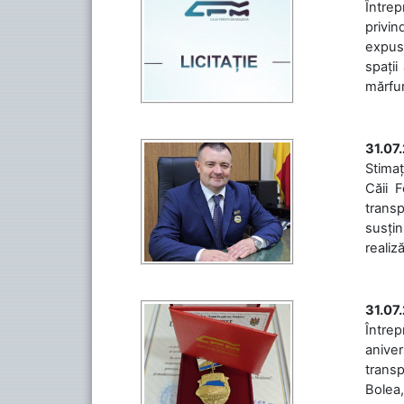
Întrep
privin
expuse
spații
mărfuri
31.07
Stimaț
Căii 
transp
susțin
realiz
31.07
Între
aniver
transp
Bolea,