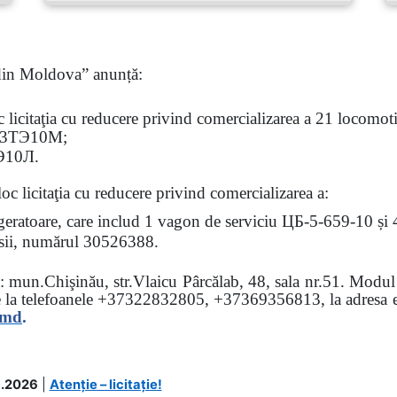
 din Moldova” anunță:
oc
licitaţia
cu reducere privind comercializarea a 21 locomotiv
3
ТЭ
10
М
;
Э
10
Л
.
loc licitaţia cu reducere
privind comercializarea a:
rigeratoare, care includ 1 vagon de serviciu ЦБ-5-659-10 și
 osii, numărul 30526388.
sa: mun.Chişinău, str.Vlaicu Pârcălab, 48, sala nr.51.
Modul d
e la
telefoanele
+37322832805, +37369356813, la adresa el
.md
.
.2026
|
Atenție – licitație!