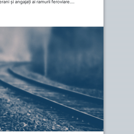
ani și angajați ai ramurii feroviare....