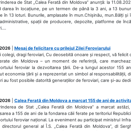
rinderea de Stat „Calea Ferată din Moldova” anunță: la 11.08.2026,
d darea în locațiune, pe un termen de până la 3 ani, a 13 bunuri
 în 13 loturi. Bunurile, amplasate în mun.Chișinău, mun.Bălți și 
 administrative, spații de producere, depozite, platforme de în
....
.2026
|
Mesaj de felicitare cu prilejul Zilei Feroviarului
i colegi, dragi feroviari, Cu deosebită onoare și respect, vă felicit 
Ferate din Moldova – un moment de referință, care marchează is
ortului feroviar la dezvoltarea țării. De-a lungul acestor 155 ani
ut economia țării și a reprezentat un simbol al responsabilității, d
ări au fost posibile datorită generațiilor de feroviari, care și-au ded
.2026
|
Calea Ferată din Moldova a marcat 155 de ani de activit
prinderea de Stat „Calea Ferată din Moldova” a marcat astăzi, 
sarea a 155 de ani de la fondarea căii ferate pe teritoriul Republi
ortului feroviar național. La eveniment au participat ministrul Infras
 directorul general al Î.S. „Calea Ferată din Moldova”, dl Serghe