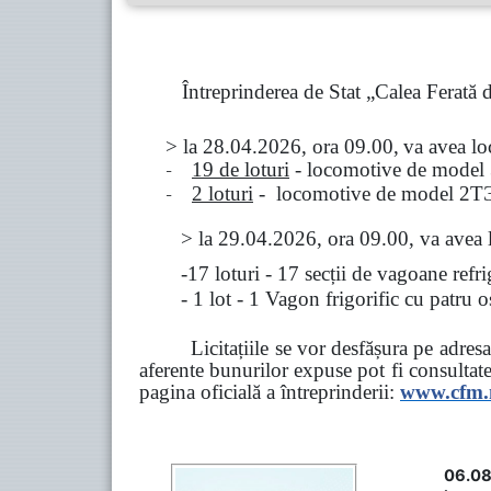
Întreprinderea de Stat „Calea Ferată
> la
28.04.2026, ora 09.00,
va avea l
-
19 de loturi
- locomotive de model
-
2 loturi
- locomotive de model
2
Т
>
la
29.04.2026
, ora 09.00, va avea 
-17 loturi - 17 secții de vagoane ref
- 1 lot - 1 Vagon frigorific cu patru
Licitațiile se vor desfășura pe adre
aferente bunurilor expuse pot fi consultat
pagina oficială a întreprinderii:
www.
cfm
06.08