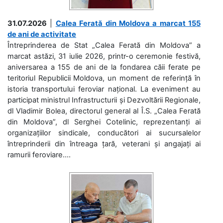
31.07.2026
|
Calea Ferată din Moldova a marcat 155
de ani de activitate
Întreprinderea de Stat „Calea Ferată din Moldova” a
marcat astăzi, 31 iulie 2026, printr-o ceremonie festivă,
aniversarea a 155 de ani de la fondarea căii ferate pe
teritoriul Republicii Moldova, un moment de referință în
istoria transportului feroviar național. La eveniment au
participat ministrul Infrastructurii și Dezvoltării Regionale,
dl Vladimir Bolea, directorul general al Î.S. „Calea Ferată
din Moldova”, dl Serghei Cotelinic, reprezentanți ai
organizațiilor sindicale, conducători ai sucursalelor
întreprinderii din întreaga țară, veterani și angajați ai
ramurii feroviare....