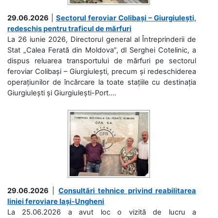
29.06.2026
|
Sectorul feroviar Colibași – Giurgiulești,
redeschis pentru traficul de mărfuri
La 26 iunie 2026, Directorul general al Întreprinderii de
Stat „Calea Ferată din Moldova”, dl Serghei Cotelinic, a
dispus reluarea transportului de mărfuri pe sectorul
feroviar Colibași – Giurgiulești, precum și redeschiderea
operațiunilor de încărcare la toate stațiile cu destinația
Giurgiulești și Giurgiulești-Port....
29.06.2026
|
Consultări tehnice privind reabilitarea
liniei feroviare Iași-Ungheni
La 25.06.2026 a avut loc o vizită de lucru a