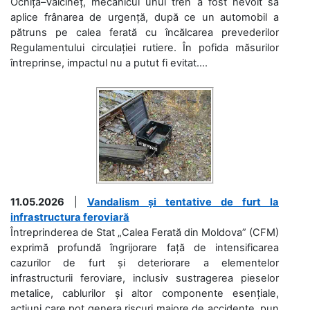
Ocnița–Vălcineț, mecanicul unui tren a fost nevoit să
aplice frânarea de urgență, după ce un automobil a
pătruns pe calea ferată cu încălcarea prevederilor
Regulamentului circulației rutiere. În pofida măsurilor
întreprinse, impactul nu a putut fi evitat....
11.05.2026
|
Vandalism și tentative de furt la
infrastructura feroviară
Întreprinderea de Stat „Calea Ferată din Moldova” (CFM)
exprimă profundă îngrijorare față de intensificarea
cazurilor de furt și deteriorare a elementelor
infrastructurii feroviare, inclusiv sustragerea pieselor
metalice, cablurilor și altor componente esențiale,
acțiuni care pot genera riscuri majore de accidente, pun