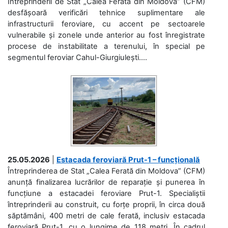
Întreprinderii de Stat „Calea Ferată din Moldova” (CFM)
desfășoară verificări tehnice suplimentare ale
infrastructurii feroviare, cu accent pe sectoarele
vulnerabile și zonele unde anterior au fost înregistrate
procese de instabilitate a terenului, în special pe
segmentul feroviar Cahul-Giurgiulești....
25.05.2026
|
Estacada feroviară Prut-1 – funcțională
Întreprinderea de Stat „Calea Ferată din Moldova” (CFM)
anunță finalizarea lucrărilor de reparație și punerea în
funcțiune a estacadei feroviare Prut-1. Specialiștii
întreprinderii au construit, cu forțe proprii, în circa două
săptămâni, 400 metri de cale ferată, inclusiv estacada
feroviară Prut-1, cu o lungime de 118 metri. În cadrul