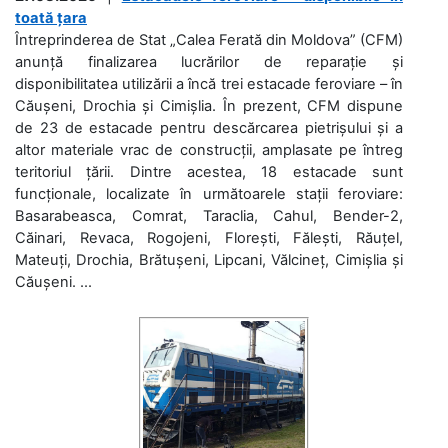
toată țara
Întreprinderea de Stat „Calea Ferată din Moldova” (CFM)
anunță finalizarea lucrărilor de reparație și
disponibilitatea utilizării a încă trei estacade feroviare – în
Căușeni, Drochia și Cimișlia. În prezent, CFM dispune
de 23 de estacade pentru descărcarea pietrișului și a
altor materiale vrac de construcții, amplasate pe întreg
teritoriul țării. Dintre acestea, 18 estacade sunt
funcționale, localizate în următoarele stații feroviare:
Basarabeasca, Comrat, Taraclia, Cahul, Bender-2,
Căinari, Revaca, Rogojeni, Florești, Fălești, Răuțel,
Mateuți, Drochia, Brătușeni, Lipcani, Vălcineț, Cimișlia și
Căușeni. ...