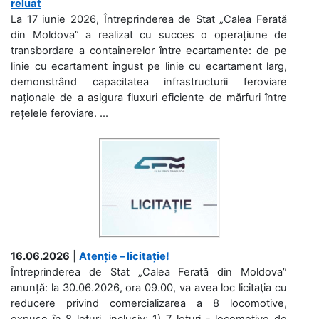
reluat
La 17 iunie 2026, Întreprinderea de Stat „Calea Ferată
din Moldova” a realizat cu succes o operațiune de
transbordare a containerelor între ecartamente: de pe
linie cu ecartament îngust pe linie cu ecartament larg,
demonstrând capacitatea infrastructurii feroviare
naționale de a asigura fluxuri eficiente de mărfuri între
rețelele feroviare. ...
16.06.2026
|
Atenție – licitație!
Întreprinderea de Stat „Calea Ferată din Moldova”
anunță: la 30.06.2026, ora 09.00, va avea loc licitaţia cu
reducere privind comercializarea a 8 locomotive,
expuse în 8 loturi, inclusiv: 1) 7 loturi - locomotive de