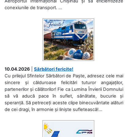
Aeroportul Internațional Chișinău și să eficientizeze
conexiunile de transport. ...
10.04.2026
|
Sărbători fericite!
Cu prilejul Sfintelor Sărbători de Paște, adresez cele mai
sincere și călduroase felicitări tuturor angajaților,
partenerilor și călătorilor! Fie ca Lumina Învierii Domnului
să vă aducă pace în suflet, sănătate, bucurie și
speranță. Să petreceți aceste clipe binecuvântate alături
de cei dragi, în armonie și liniște sufletească!...