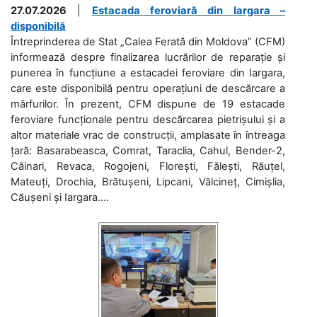
27.07.2026
|
Estacada feroviară din Iargara –
disponibilă
Întreprinderea de Stat „Calea Ferată din Moldova” (CFM)
informează despre finalizarea lucrărilor de reparație și
punerea în funcțiune a estacadei feroviare din Iargara,
care este disponibilă pentru operațiuni de descărcare a
mărfurilor. În prezent, CFM dispune de 19 estacade
feroviare funcționale pentru descărcarea pietrișului și a
altor materiale vrac de construcții, amplasate în întreaga
țară: Basarabeasca, Comrat, Taraclia, Cahul, Bender-2,
Căinari, Revaca, Rogojeni, Florești, Fălești, Răuțel,
Mateuți, Drochia, Brătușeni, Lipcani, Vălcineț, Cimișlia,
Căușeni și Iargara....