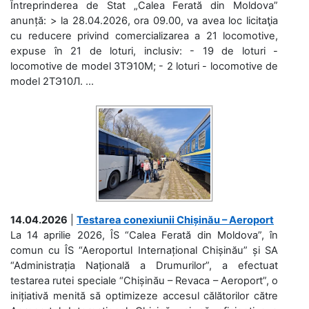
Întreprinderea de Stat „Calea Ferată din Moldova”
anunță: > la 28.04.2026, ora 09.00, va avea loc licitaţia
cu reducere privind comercializarea a 21 locomotive,
expuse în 21 de loturi, inclusiv: - 19 de loturi -
locomotive de model 3ТЭ10М; - 2 loturi - locomotive de
model 2ТЭ10Л. ...
14.04.2026
|
Testarea conexiunii Chișinău – Aeroport
La 14 aprilie 2026, ÎS “Calea Ferată din Moldova”, în
comun cu ÎS “Aeroportul Internațional Chișinău” și SA
“Administrația Națională a Drumurilor”, a efectuat
testarea rutei speciale “Chișinău – Revaca – Aeroport”, o
inițiativă menită să optimizeze accesul călătorilor către