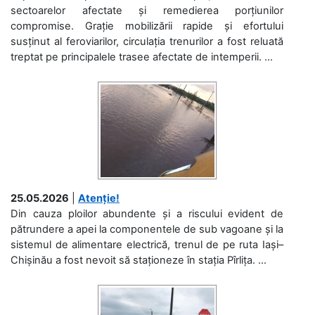
sectoarelor afectate și remedierea porțiunilor
compromise. Grație mobilizării rapide și efortului
susținut al feroviarilor, circulația trenurilor a fost reluată
treptat pe principalele trasee afectate de intemperii. ...
25.05.2026
|
Atenție!
Din cauza ploilor abundente și a riscului evident de
pătrundere a apei la componentele de sub vagoane și la
sistemul de alimentare electrică, trenul de pe ruta Iași–
Chișinău a fost nevoit să staționeze în stația Pîrlița. ...