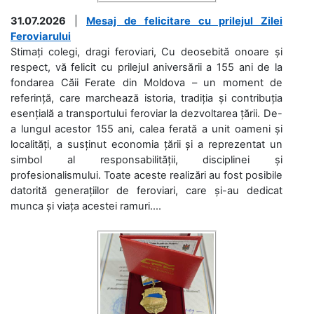
31.07.2026
|
Mesaj de felicitare cu prilejul Zilei
Feroviarului
Stimați colegi, dragi feroviari, Cu deosebită onoare și
respect, vă felicit cu prilejul aniversării a 155 ani de la
fondarea Căii Ferate din Moldova – un moment de
referință, care marchează istoria, tradiția și contribuția
esențială a transportului feroviar la dezvoltarea țării. De-
a lungul acestor 155 ani, calea ferată a unit oameni și
localități, a susținut economia țării și a reprezentat un
simbol al responsabilității, disciplinei și
profesionalismului. Toate aceste realizări au fost posibile
datorită generațiilor de feroviari, care și-au dedicat
munca și viața acestei ramuri....