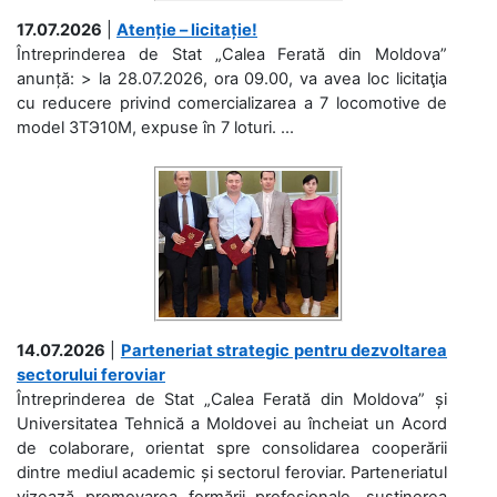
17.07.2026
|
Atenție – licitație!
Întreprinderea de Stat „Calea Ferată din Moldova”
anunță: > la 28.07.2026, ora 09.00, va avea loc licitaţia
cu reducere privind comercializarea a 7 locomotive de
model 3ТЭ10М, expuse în 7 loturi. ...
14.07.2026
|
Parteneriat strategic pentru dezvoltarea
sectorului feroviar
Întreprinderea de Stat „Calea Ferată din Moldova” și
Universitatea Tehnică a Moldovei au încheiat un Acord
de colaborare, orientat spre consolidarea cooperării
dintre mediul academic și sectorul feroviar. Parteneriatul
vizează promovarea formării profesionale, susținerea