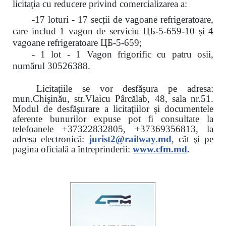
licitaţia cu reducere
privind comercializarea a:
-17 loturi - 17 secții de vagoane refrigeratoare,
care includ 1 vagon de serviciu ЦБ-5-659-10 și 4
vagoane refrigeratoare ЦБ-5-659;
- 1 lot - 1 Vagon frigorific cu patru osii,
numărul 30526388.
Licitațiile se vor desfășura pe adresa:
mun.Chişinău, str.Vlaicu Pârcălab, 48, sala nr.51.
Modul de desfăşurare a licitaţiilor și documentele
aferente bunurilor expuse pot fi consultate la
telefoanele
+37322832805, +37369356813, la
adresa electronică:
jurist2@railway.md
,
cât şi
pe
pagina oficială a întreprinderii:
www.
cfm.md
.