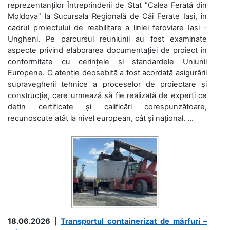
reprezentanților Întreprinderii de Stat ”Calea Ferată din
Moldova” la Sucursala Regională de Căi Ferate Iași, în
cadrul proiectului de reabilitare a liniei feroviare Iași –
Ungheni. Pe parcursul reuniunii au fost examinate
aspecte privind elaborarea documentației de proiect în
conformitate cu cerințele și standardele Uniunii
Europene. O atenție deosebită a fost acordată asigurării
supravegherii tehnice a proceselor de proiectare și
construcție, care urmează să fie realizată de experți ce
dețin certificate și calificări corespunzătoare,
recunoscute atât la nivel european, cât și național. ...
18.06.2026
|
Transportul containerizat de mărfuri –