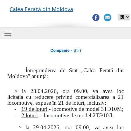
Calea Ferată din Moldova
Companie
- Știri
Întreprinderea de Stat „Calea Ferată din
Moldova” anunță:
> la
28.04.2026, ora 09.00,
va avea loc
licitaţia
cu reducere privind comercializarea a 21
locomotive, expuse în 21 de loturi, inclusiv:
-
19 de loturi
- locomotive de model
3
ТЭ
10
М
;
-
2 loturi
- locomotive de model
2
ТЭ
10
Л
.
>
la
29.04.2026
, ora 09.00, va avea loc