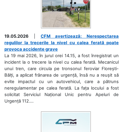
19.05.2026
|
CFM avertizează: Nerespectarea
regulilor la trecerile la nivel cu calea ferată poate
provoca accidente grave
La 19 mai 2026, în jurul orei 14.15, a fost înregistrat un
incident la o trecere la nivel cu calea ferată. Mecanicul
unui tren, care circula pe tronsonul feroviar Florești-
Bălți, a aplicat frânarea de urgență, însă nu a reușit să
evite impactul cu un autovehicul, care a pătruns
neregulamentar pe calea ferată. La fața locului a fost
solicitat Serviciul Național Unic pentru Apeluri de
Urgență 112....