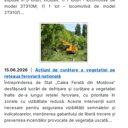
model 3ТЭ10М; 1) 1 lot - locomotivă de model
2ТЭ10Л....
15.06.2026
|
Acțiuni de curățare a vegetației pe
rețeaua feroviară națională
Întreprinderea de Stat „Calea Ferată din Moldova”
desfășoară lucrări de defrișare și curățare a vegetației
înalte de-a lungul rețelei feroviare, cu prioritate în
zonele cu vizibilitate redusă. Aceste intervenții sunt
necesare pentru asigurarea vizibilității semnalelor și
indicatoarelor, menținerea gabaritului de liberă trecere și
prevenirea incendiilor provocate de vegetația uscată....