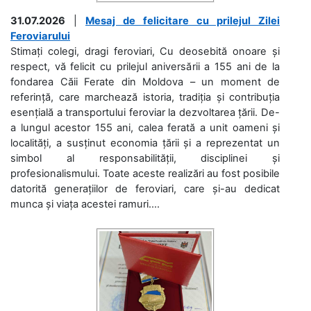
31.07.2026
|
Mesaj de felicitare cu prilejul Zilei
Feroviarului
Stimați colegi, dragi feroviari, Cu deosebită onoare și
respect, vă felicit cu prilejul aniversării a 155 ani de la
fondarea Căii Ferate din Moldova – un moment de
referință, care marchează istoria, tradiția și contribuția
esențială a transportului feroviar la dezvoltarea țării. De-
a lungul acestor 155 ani, calea ferată a unit oameni și
localități, a susținut economia țării și a reprezentat un
simbol al responsabilității, disciplinei și
profesionalismului. Toate aceste realizări au fost posibile
datorită generațiilor de feroviari, care și-au dedicat
munca și viața acestei ramuri....