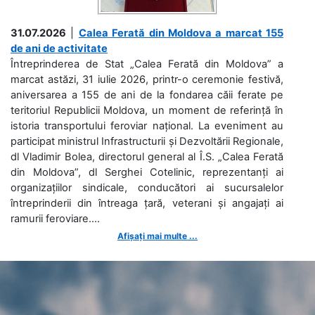
31.07.2026
|
Calea Ferată din Moldova a marcat 155
de ani de activitate
Întreprinderea de Stat „Calea Ferată din Moldova” a
marcat astăzi, 31 iulie 2026, printr-o ceremonie festivă,
aniversarea a 155 de ani de la fondarea căii ferate pe
teritoriul Republicii Moldova, un moment de referință în
istoria transportului feroviar național. La eveniment au
participat ministrul Infrastructurii și Dezvoltării Regionale,
dl Vladimir Bolea, directorul general al Î.S. „Calea Ferată
din Moldova”, dl Serghei Cotelinic, reprezentanți ai
organizațiilor sindicale, conducători ai sucursalelor
întreprinderii din întreaga țară, veterani și angajați ai
ramurii feroviare....
Afișați mai multe ...