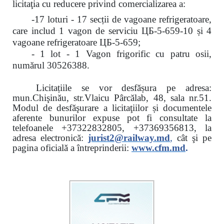
licitaţia cu reducere
privind comercializarea a:
-17 loturi - 17 secții de vagoane refrigeratoare,
care includ 1 vagon de serviciu ЦБ-5-659-10 și 4
vagoane refrigeratoare ЦБ-5-659;
- 1 lot - 1 Vagon frigorific cu patru osii,
numărul 30526388.
Licitațiile se vor desfășura pe adresa:
mun.Chişinău, str.Vlaicu Pârcălab, 48, sala nr.51.
Modul de desfăşurare a licitaţiilor și documentele
aferente bunurilor expuse pot fi consultate la
telefoanele
+37322832805, +37369356813, la
adresa electronică:
jurist2@railway.md
,
cât şi
pe
pagina oficială a întreprinderii:
www.
cfm.md
.