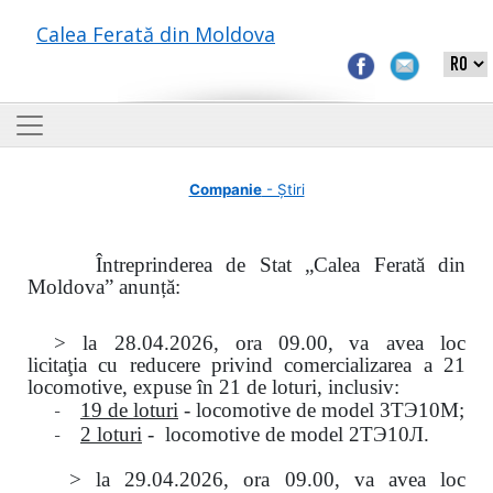
Calea Ferată din Moldova
Companie
- Știri
Întreprinderea de Stat „Calea Ferată din
Moldova” anunță:
> la
28.04.2026, ora 09.00,
va avea loc
licitaţia
cu reducere privind comercializarea a 21
locomotive, expuse în 21 de loturi, inclusiv:
-
19 de loturi
- locomotive de model
3
ТЭ
10
М
;
-
2 loturi
- locomotive de model
2
ТЭ
10
Л
.
>
la
29.04.2026
, ora 09.00, va avea loc