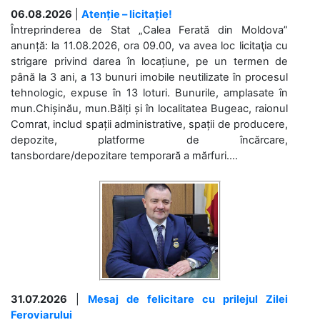
06.08.2026
|
Atenție – licitație!
Întreprinderea de Stat „Calea Ferată din Moldova”
anunță: la 11.08.2026, ora 09.00, va avea loc licitaţia cu
strigare privind darea în locațiune, pe un termen de
până la 3 ani, a 13 bunuri imobile neutilizate în procesul
tehnologic, expuse în 13 loturi. Bunurile, amplasate în
mun.Chișinău, mun.Bălți și în localitatea Bugeac, raionul
Comrat, includ spații administrative, spații de producere,
depozite, platforme de încărcare,
tansbordare/depozitare temporară a mărfuri....
31.07.2026
|
Mesaj de felicitare cu prilejul Zilei
Feroviarului