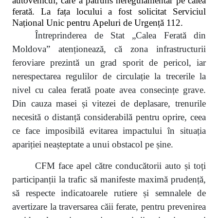
autovehicul, care a pătruns neregulamentar pe calea
ferată. La fața locului a fost solicitat Serviciul
Național Unic pentru Apeluri de Urgență 112.
Întreprinderea de Stat „Calea Ferată din
Moldova” atenționează, că zona infrastructurii
feroviare prezintă un grad sporit de pericol, iar
nerespectarea regulilor de circulație la trecerile la
nivel cu calea ferată poate avea consecințe grave.
Din cauza masei și vitezei de deplasare, trenurile
necesită o distanță considerabilă pentru oprire, ceea
ce face imposibilă evitarea impactului în situația
apariției neașteptate a unui obstacol pe șine.
CFM face apel către conducătorii auto și toți
participanții la trafic să manifeste maximă prudență,
să respecte indicatoarele rutiere și semnalele de
avertizare la traversarea căii ferate, pentru prevenirea