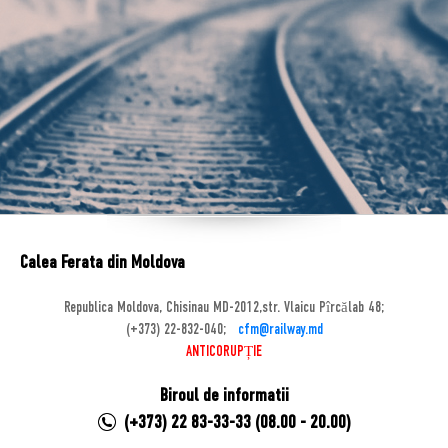
Calea Ferata din Moldova
Republica Moldova, Chisinau MD-2012,str. Vlaicu Pîrcălab 48;
(+373) 22-832-040;
cfm@railway.md
ANTICORUPȚIE
Biroul de informatii
(+373) 22 83-33-33 (08.00 - 20.00)