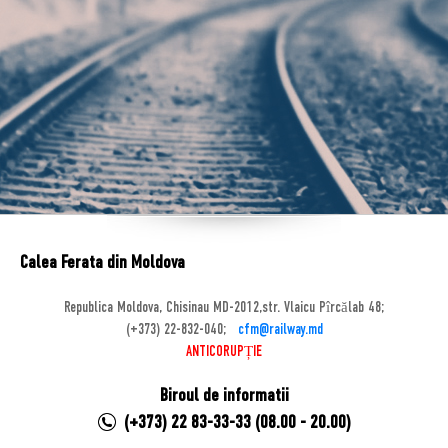
Calea Ferata din Moldova
Republica Moldova, Chisinau MD-2012,str. Vlaicu Pîrcălab 48;
(+373) 22-832-040;
cfm@railway.md
ANTICORUPȚIE
Biroul de informatii
(+373) 22 83-33-33 (08.00 - 20.00)