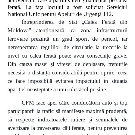
autovehicul, care a pătruns neregulamentar pe calea
ferată. La fața locului a fost solicitat Serviciul
Național Unic pentru Apeluri de Urgență 112.
Întreprinderea de Stat „Calea Ferată din
Moldova” atenționează, că zona infrastructurii
feroviare prezintă un grad sporit de pericol, iar
nerespectarea regulilor de circulație la trecerile la
nivel cu calea ferată poate avea consecințe grave.
Din cauza masei și vitezei de deplasare, trenurile
necesită o distanță considerabilă pentru oprire, ceea
ce face imposibilă evitarea impactului în situația
apariției neașteptate a unui obstacol pe șine.
CFM face apel către conducătorii auto și toți
participanții la trafic să manifeste maximă prudență,
să respecte indicatoarele rutiere și semnalele de
avertizare la traversarea căii ferate, pentru prevenirea