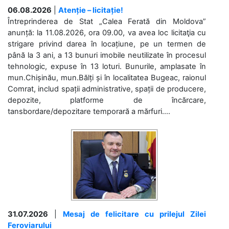
06.08.2026
|
Atenție – licitație!
Întreprinderea de Stat „Calea Ferată din Moldova”
anunță: la 11.08.2026, ora 09.00, va avea loc licitaţia cu
strigare privind darea în locațiune, pe un termen de
până la 3 ani, a 13 bunuri imobile neutilizate în procesul
tehnologic, expuse în 13 loturi. Bunurile, amplasate în
mun.Chișinău, mun.Bălți și în localitatea Bugeac, raionul
Comrat, includ spații administrative, spații de producere,
depozite, platforme de încărcare,
tansbordare/depozitare temporară a mărfuri....
31.07.2026
|
Mesaj de felicitare cu prilejul Zilei
Feroviarului