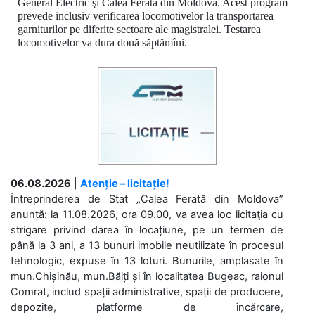
General Electric şi Calea Ferată din Moldova. Acest program
prevede inclusiv verificarea locomotivelor la transportarea
garniturilor pe diferite sectoare ale magistralei.
Testarea
locomotivelor va dura două săptămîni.
06.08.2026
|
Atenție – licitație!
Întreprinderea de Stat „Calea Ferată din Moldova”
anunță: la 11.08.2026, ora 09.00, va avea loc licitaţia cu
strigare privind darea în locațiune, pe un termen de
până la 3 ani, a 13 bunuri imobile neutilizate în procesul
tehnologic, expuse în 13 loturi. Bunurile, amplasate în
mun.Chișinău, mun.Bălți și în localitatea Bugeac, raionul
Comrat, includ spații administrative, spații de producere,
depozite, platforme de încărcare,