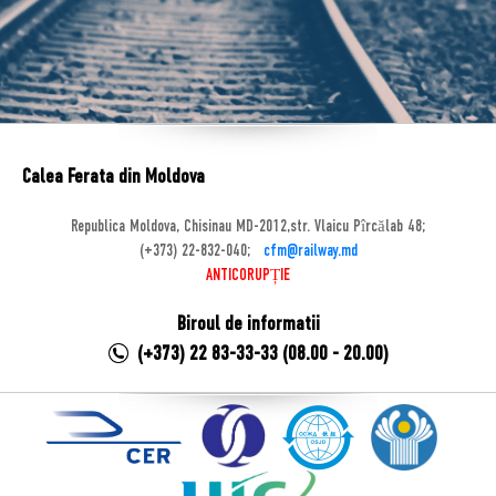
Calea Ferata din Moldova
Republica Moldova, Chisinau MD-2012,str. Vlaicu Pîrcălab 48;
(+373) 22-832-040;
cfm@railway.md
ANTICORUPȚIE
Biroul de informatii
(+373) 22 83-33-33 (08.00 - 20.00)