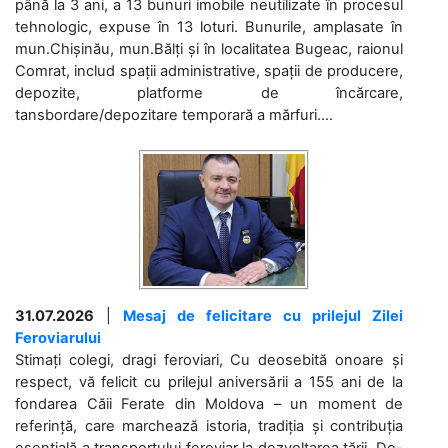
până la 3 ani, a 13 bunuri imobile neutilizate în procesul
tehnologic, expuse în 13 loturi. Bunurile, amplasate în
mun.Chișinău, mun.Bălți și în localitatea Bugeac, raionul
Comrat, includ spații administrative, spații de producere,
depozite, platforme de încărcare,
tansbordare/depozitare temporară a mărfuri....
31.07.2026
|
Mesaj de felicitare cu prilejul Zilei
Feroviarului
Stimați colegi, dragi feroviari, Cu deosebită onoare și
respect, vă felicit cu prilejul aniversării a 155 ani de la
fondarea Căii Ferate din Moldova – un moment de
referință, care marchează istoria, tradiția și contribuția
esențială a transportului feroviar la dezvoltarea țării. De-