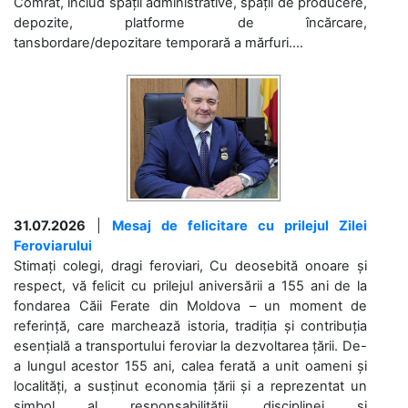
Comrat, includ spații administrative, spații de producere,
depozite, platforme de încărcare,
tansbordare/depozitare temporară a mărfuri....
31.07.2026
|
Mesaj de felicitare cu prilejul Zilei
Feroviarului
Stimați colegi, dragi feroviari, Cu deosebită onoare și
respect, vă felicit cu prilejul aniversării a 155 ani de la
fondarea Căii Ferate din Moldova – un moment de
referință, care marchează istoria, tradiția și contribuția
esențială a transportului feroviar la dezvoltarea țării. De-
a lungul acestor 155 ani, calea ferată a unit oameni și
localități, a susținut economia țării și a reprezentat un
simbol al responsabilității, disciplinei și