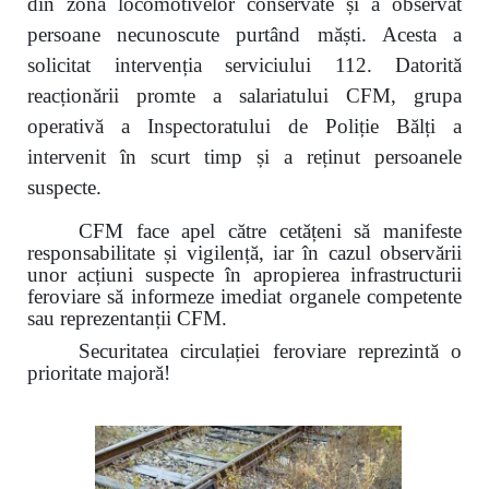
din zona locomotivelor conservate și a observat
persoane necunoscute purtând măști. Acesta a
solicitat intervenția serviciului 112. Datorită
reacționării promte a salariatului CFM, grupa
operativă a Inspectoratului de Poliție Bălți a
intervenit în scurt timp și a reținut persoanele
suspecte.
CFM face apel către cetățeni să manifeste
responsabilitate și vigilență, iar în cazul observării
unor acțiuni suspecte în apropierea infrastructurii
feroviare să informeze imediat organele competente
sau reprezentanții CFM.
Securitatea circulației feroviare reprezintă o
prioritate majoră!