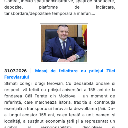
Comrat, includ spații administrative, spații de producere,
depozite, platforme de încărcare,
tansbordare/depozitare temporară a mărfuri....
31.07.2026
|
Mesaj de felicitare cu prilejul Zilei
Feroviarului
Stimați colegi, dragi feroviari, Cu deosebită onoare și
respect, vă felicit cu prilejul aniversării a 155 ani de la
fondarea Căii Ferate din Moldova – un moment de
referință, care marchează istoria, tradiția și contribuția
esențială a transportului feroviar la dezvoltarea țării. De-
a lungul acestor 155 ani, calea ferată a unit oameni și
localități, a susținut economia țării și a reprezentat un
simbol al responsabilității, disciplinei și