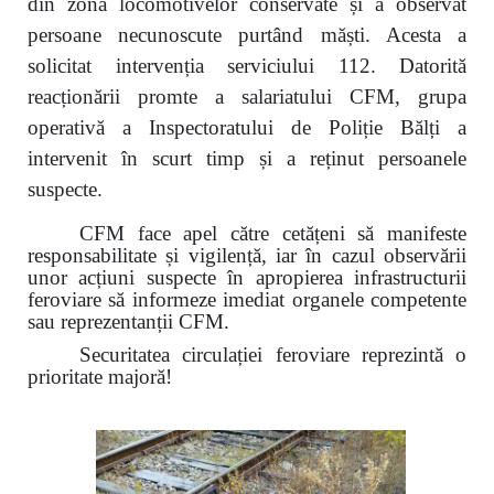
din zona locomotivelor conservate și a observat
persoane necunoscute purtând măști. Acesta a
solicitat intervenția serviciului 112. Datorită
reacționării promte a salariatului CFM, grupa
operativă a Inspectoratului de Poliție Bălți a
intervenit în scurt timp și a reținut persoanele
suspecte.
CFM face apel către cetățeni să manifeste
responsabilitate și vigilență, iar în cazul observării
unor acțiuni suspecte în apropierea infrastructurii
feroviare să informeze imediat organele competente
sau reprezentanții CFM.
Securitatea circulației feroviare reprezintă o
prioritate majoră!