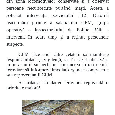
din zona locomotivelor conservate și a observat
persoane necunoscute purtând măști. Acesta a
solicitat intervenția serviciului 112. Datorită
reacționării promte a salariatului CFM, grupa
operativă a Inspectoratului de Poliție Bălți a
intervenit în scurt timp și a reținut persoanele
suspecte.
CFM face apel către cetățeni să manifeste
responsabilitate și vigilență, iar în cazul observării
unor acțiuni suspecte în apropierea infrastructurii
feroviare să informeze imediat organele competente
sau reprezentanții CFM.
Securitatea circulației feroviare reprezintă o
prioritate majoră!