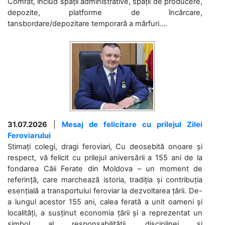
Comrat, includ spații administrative, spații de producere,
depozite, platforme de încărcare,
tansbordare/depozitare temporară a mărfuri....
31.07.2026
|
Mesaj de felicitare cu prilejul Zilei
Feroviarului
Stimați colegi, dragi feroviari, Cu deosebită onoare și
respect, vă felicit cu prilejul aniversării a 155 ani de la
fondarea Căii Ferate din Moldova – un moment de
referință, care marchează istoria, tradiția și contribuția
esențială a transportului feroviar la dezvoltarea țării. De-
a lungul acestor 155 ani, calea ferată a unit oameni și
localități, a susținut economia țării și a reprezentat un
simbol al responsabilității, disciplinei și