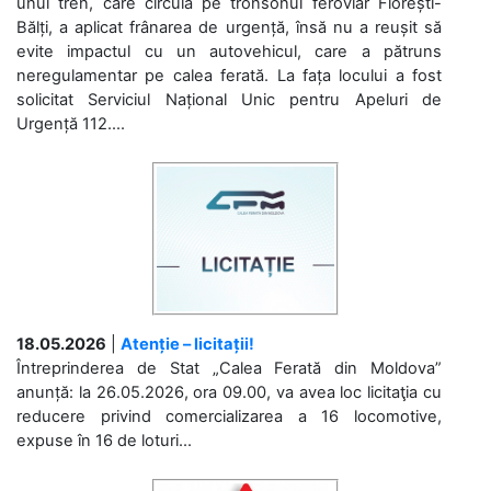
unui tren, care circula pe tronsonul feroviar Florești-
Bălți, a aplicat frânarea de urgență, însă nu a reușit să
evite impactul cu un autovehicul, care a pătruns
neregulamentar pe calea ferată. La fața locului a fost
solicitat Serviciul Național Unic pentru Apeluri de
Urgență 112....
18.05.2026
|
Atenție – licitații!
Întreprinderea de Stat „Calea Ferată din Moldova”
anunță: la 26.05.2026, ora 09.00, va avea loc licitaţia cu
reducere privind comercializarea a 16 locomotive,
expuse în 16 de loturi...