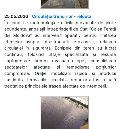
25.05.2026
|
Circulația trenurilor - reluată
În condițiile meteorologice dificile provocate de ploile
abundente, angajații Întreprinderii de Stat “Calea Ferată
din Moldova” au intervenit operativ pentru limitarea
efectelor asupra infrastructurii feroviare și reluarea
circulației în siguranță. Echipele din teren au lucrat
continuu, folosind utilaje specializate și resurse
suplimentare pentru evacuarea apei, consolidarea
sectoarelor afectate și remedierea porțiunilor
compromise. Grație mobilizării rapide și efortului
susținut al feroviarilor, circulația trenurilor a fost reluată
treptat pe principalele trasee afectate de intemperii. ...