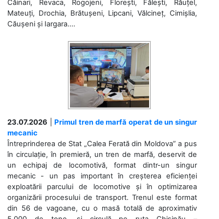
Căinari, Revaca, Rogojeni, Florești, Fălești, Răuțel,
Mateuți, Drochia, Brătușeni, Lipcani, Vălcineț, Cimișlia,
Căușeni și Iargara....
23.07.2026
|
Primul tren de marfă operat de un singur
mecanic
Întreprinderea de Stat „Calea Ferată din Moldova” a pus
în circulație, în premieră, un tren de marfă, deservit de
un echipaj de locomotivă, format dintr-un singur
mecanic - un pas important în creșterea eficienței
exploatării parcului de locomotive și în optimizarea
organizării procesului de transport. Trenul este format
din 56 de vagoane, cu o masă totală de aproximativ
5.000 de tone, și circulă pe ruta Chișinău –