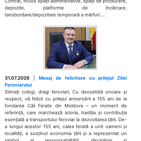
Comrat, includ spații administrative, spații de producere,
depozite, platforme de încărcare,
tansbordare/depozitare temporară a mărfuri....
31.07.2026
|
Mesaj de felicitare cu prilejul Zilei
Feroviarului
Stimați colegi, dragi feroviari, Cu deosebită onoare și
respect, vă felicit cu prilejul aniversării a 155 ani de la
fondarea Căii Ferate din Moldova – un moment de
referință, care marchează istoria, tradiția și contribuția
esențială a transportului feroviar la dezvoltarea țării. De-
a lungul acestor 155 ani, calea ferată a unit oameni și
localități, a susținut economia țării și a reprezentat un
simbol al responsabilității, disciplinei și