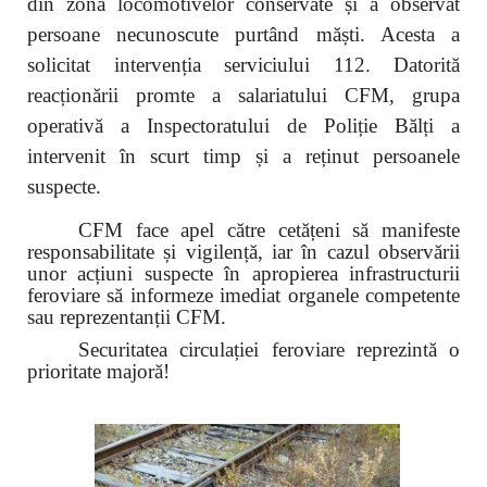
din zona locomotivelor conservate și a observat
persoane necunoscute purtând măști. Acesta a
solicitat intervenția serviciului 112. Datorită
reacționării promte a salariatului CFM, grupa
operativă a Inspectoratului de Poliție Bălți a
intervenit în scurt timp și a reținut persoanele
suspecte.
CFM face apel către cetățeni să manifeste
responsabilitate și vigilență, iar în cazul observării
unor acțiuni suspecte în apropierea infrastructurii
feroviare să informeze imediat organele competente
sau reprezentanții CFM.
Securitatea circulației feroviare reprezintă o
prioritate majoră!