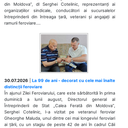
din Moldova”, dl Serghei Cotelinic, reprezentanți ai
organizațiilor sindicale, conducători ai sucursalelor
întreprinderii din întreaga țară, veterani și angajați ai
ramurii feroviare....
30.07.2026
|
La 99 de ani - decorat cu cele mai înalte
distincții feroviare
În ajunul Zilei Feroviarului, care este sărbătorită în prima
duminică a lunii august, Directorul general al
Întreprinderii de Stat „Calea Ferată din Moldova”,
Serghei Cotelinic, l-a vizitat pe veteranul feroviar
Gheorghe Maluda, unul dintre cei mai longevivi feroviari
ai țării, cu un stagiu de peste 42 de ani în cadrul Căii