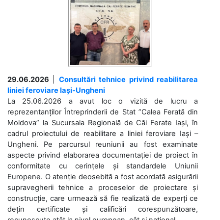
29.06.2026
|
Consultări tehnice privind reabilitarea
liniei feroviare Iași-Ungheni
La 25.06.2026 a avut loc o vizită de lucru a
reprezentanților Întreprinderii de Stat ”Calea Ferată din
Moldova” la Sucursala Regională de Căi Ferate Iași, în
cadrul proiectului de reabilitare a liniei feroviare Iași –
Ungheni. Pe parcursul reuniunii au fost examinate
aspecte privind elaborarea documentației de proiect în
conformitate cu cerințele și standardele Uniunii
Europene. O atenție deosebită a fost acordată asigurării
supravegherii tehnice a proceselor de proiectare și
construcție, care urmează să fie realizată de experți ce
dețin certificate și calificări corespunzătoare,
recunoscute atât la nivel european, cât și național. ...