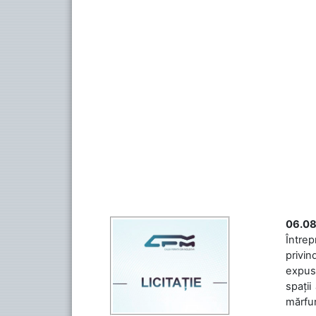
06.08
Întrep
privin
expuse
spații
mărfuri