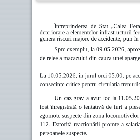
Întreprinderea de Stat „Calea Fer
deteriorare a elementelor infrastructurii fe
genera riscuri majore de accidente, pun în 
Spre exemplu, la 09.05.2026, aprox
de relee a macazului din cauza unei spargeri
La 10.05.2026, în jurul orei 05.00, pe acel
consecințe critice pentru circulația trenuril
Un caz grav a avut loc la 11.05.202
fost înregistrată o tentativă de furt a pi
zgomote suspecte din zona locomotivelor co
112. Datorită reacționării promte a salari
persoanele suspecte.