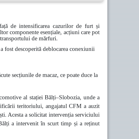
ă de intensificarea cazurilor de furt și
 altor componente esențiale, acțiuni care pot
 transportului de mărfuri.
 fost descoperită deblocarea conexiunii
ăcute secțiunile de macaz, ce poate duce la
comotive al stației Bălți–Slobozia, unde a
ficării teritoriului, angajatul CFM a auzit
 Acesta a solicitat intervenția serviciului
lți a intervenit în scurt timp și a reținut