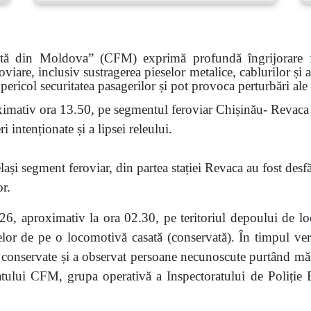
ată din Moldova” (CFM) exprimă profundă îngrijorare faț
roviare, inclusiv sustragerea pieselor metalice, cablurilor și
pericol securitatea pasagerilor și pot provoca perturbări ale
imativ ora 13.50, pe segmentul feroviar Chișinău- Revaca a
 intenționate și a lipsei releului.
ași segment feroviar, din partea stației Revaca au fost desf
or.
6, aproximativ la ora 02.30, pe teritoriul depoului de lo
eselor de pe o locomotivă casată (conservată). În timpul veri
nservate și a observat persoane necunoscute purtând măști.
atului CFM, grupa operativă a Inspectoratului de Poliție Bă