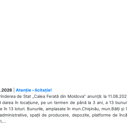
.2026
|
Atenție – licitație!
rinderea de Stat „Calea Ferată din Moldova” anunță: la 11.08.2026,
d darea în locațiune, pe un termen de până la 3 ani, a 13 bunuri
 în 13 loturi. Bunurile, amplasate în mun.Chișinău, mun.Bălți și 
 administrative, spații de producere, depozite, platforme de în
....