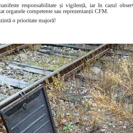
nifeste responsabilitate și vigilență, iar în cazul obser
diat organele competente sau reprezentanții CFM.
ezintă o prioritate majoră!