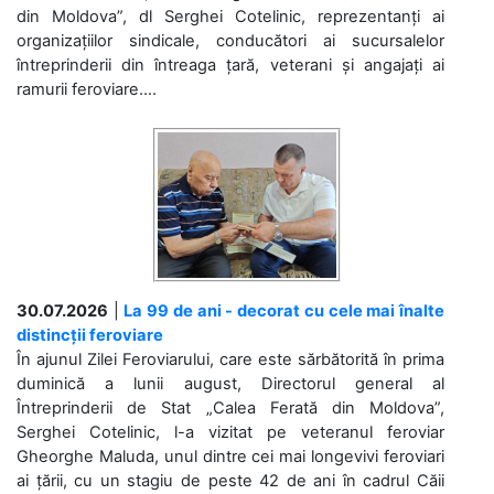
din Moldova”, dl Serghei Cotelinic, reprezentanți ai
organizațiilor sindicale, conducători ai sucursalelor
întreprinderii din întreaga țară, veterani și angajați ai
ramurii feroviare....
30.07.2026
|
La 99 de ani - decorat cu cele mai înalte
distincții feroviare
În ajunul Zilei Feroviarului, care este sărbătorită în prima
duminică a lunii august, Directorul general al
Întreprinderii de Stat „Calea Ferată din Moldova”,
Serghei Cotelinic, l-a vizitat pe veteranul feroviar
Gheorghe Maluda, unul dintre cei mai longevivi feroviari
ai țării, cu un stagiu de peste 42 de ani în cadrul Căii