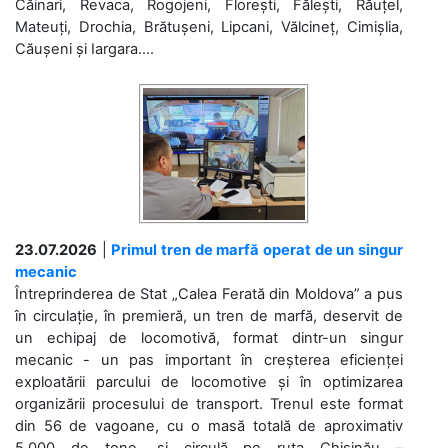
Căinari, Revaca, Rogojeni, Florești, Fălești, Răuțel,
Mateuți, Drochia, Brătușeni, Lipcani, Vălcineț, Cimișlia,
Căușeni și Iargara....
23.07.2026
|
Primul tren de marfă operat de un singur
mecanic
Întreprinderea de Stat „Calea Ferată din Moldova” a pus
în circulație, în premieră, un tren de marfă, deservit de
un echipaj de locomotivă, format dintr-un singur
mecanic - un pas important în creșterea eficienței
exploatării parcului de locomotive și în optimizarea
organizării procesului de transport. Trenul este format
din 56 de vagoane, cu o masă totală de aproximativ
5.000 de tone, și circulă pe ruta Chișinău –