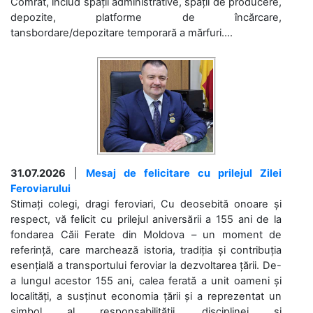
Comrat, includ spații administrative, spații de producere,
depozite, platforme de încărcare,
tansbordare/depozitare temporară a mărfuri....
31.07.2026
|
Mesaj de felicitare cu prilejul Zilei
Feroviarului
Stimați colegi, dragi feroviari, Cu deosebită onoare și
respect, vă felicit cu prilejul aniversării a 155 ani de la
fondarea Căii Ferate din Moldova – un moment de
referință, care marchează istoria, tradiția și contribuția
esențială a transportului feroviar la dezvoltarea țării. De-
a lungul acestor 155 ani, calea ferată a unit oameni și
localități, a susținut economia țării și a reprezentat un
simbol al responsabilității, disciplinei și