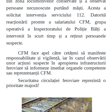
din zona locomotivelor conservate și a observat
persoane necunoscute purtând măști. Acesta a
solicitat intervenția serviciului 112. Datorită
reacționării promte a salariatului CFM, grupa
operativă a Inspectoratului de Poliție Bălți a
intervenit în scurt timp și a reținut persoanele
suspecte.
CFM face apel către cetățeni să manifeste
responsabilitate și vigilență, iar în cazul observării
unor acțiuni suspecte în apropierea infrastructurii
feroviare să informeze imediat organele competente
sau reprezentanții CFM.
Securitatea circulației feroviare reprezintă o
prioritate majoră!