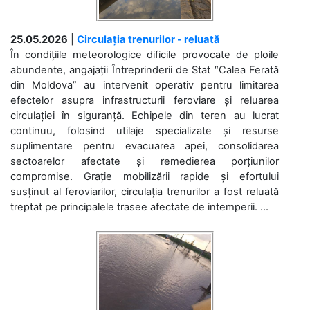
25.05.2026
|
Circulația trenurilor - reluată
În condițiile meteorologice dificile provocate de ploile
abundente, angajații Întreprinderii de Stat “Calea Ferată
din Moldova” au intervenit operativ pentru limitarea
efectelor asupra infrastructurii feroviare și reluarea
circulației în siguranță. Echipele din teren au lucrat
continuu, folosind utilaje specializate și resurse
suplimentare pentru evacuarea apei, consolidarea
sectoarelor afectate și remedierea porțiunilor
compromise. Grație mobilizării rapide și efortului
susținut al feroviarilor, circulația trenurilor a fost reluată
treptat pe principalele trasee afectate de intemperii. ...