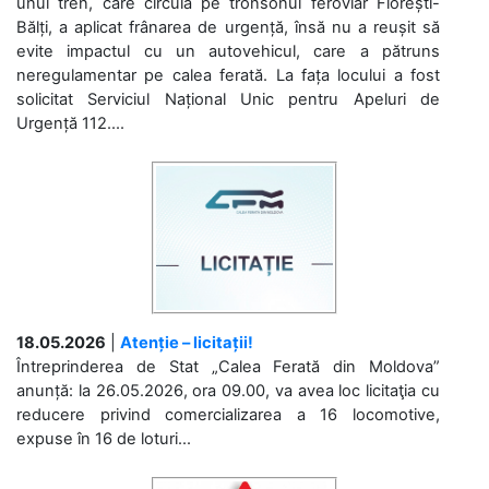
unui tren, care circula pe tronsonul feroviar Florești-
Bălți, a aplicat frânarea de urgență, însă nu a reușit să
evite impactul cu un autovehicul, care a pătruns
neregulamentar pe calea ferată. La fața locului a fost
solicitat Serviciul Național Unic pentru Apeluri de
Urgență 112....
18.05.2026
|
Atenție – licitații!
Întreprinderea de Stat „Calea Ferată din Moldova”
anunță: la 26.05.2026, ora 09.00, va avea loc licitaţia cu
reducere privind comercializarea a 16 locomotive,
expuse în 16 de loturi...