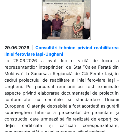
29.06.2026
|
Consultări tehnice privind reabilitarea
liniei feroviare Iași-Ungheni
La 25.06.2026 a avut loc o vizită de lucru a
reprezentanților Întreprinderii de Stat ”Calea Ferată din
Moldova” la Sucursala Regională de Căi Ferate Iași, în
cadrul proiectului de reabilitare a liniei feroviare Iași –
Ungheni. Pe parcursul reuniunii au fost examinate
aspecte privind elaborarea documentației de proiect în
conformitate cu cerințele și standardele Uniunii
Europene. O atenție deosebită a fost acordată asigurării
supravegherii tehnice a proceselor de proiectare și
construcție, care urmează să fie realizată de experți ce
dețin certificate și calificări corespunzătoare,
recunoscute atât la nivel european, cât și național. ...