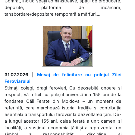
Comrat, includ spații administrative, spații de producere,
depozite, platforme de încărcare,
tansbordare/depozitare temporară a mărfuri....
31.07.2026
|
Mesaj de felicitare cu prilejul Zilei
Feroviarului
Stimați colegi, dragi feroviari, Cu deosebită onoare și
respect, vă felicit cu prilejul aniversării a 155 ani de la
fondarea Căii Ferate din Moldova – un moment de
referință, care marchează istoria, tradiția și contribuția
esențială a transportului feroviar la dezvoltarea țării. De-
a lungul acestor 155 ani, calea ferată a unit oameni și
localități, a susținut economia țării și a reprezentat un
simbol al responsabilității, disciplinei și