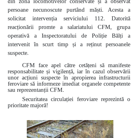
din zona locomotivelor conservate și a observat
persoane necunoscute purtând măști. Acesta a
solicitat intervenția serviciului 112. Datorită
reacționării promte a salariatului CFM, grupa
operativă a Inspectoratului de Poliție Bălți a
intervenit în scurt timp și a reținut persoanele
suspecte.
CFM face apel către cetățeni să manifeste
responsabilitate și vigilență, iar în cazul observării
unor acțiuni suspecte în apropierea infrastructurii
feroviare să informeze imediat organele competente
sau reprezentanții CFM.
Securitatea circulației feroviare reprezintă o
prioritate majoră!