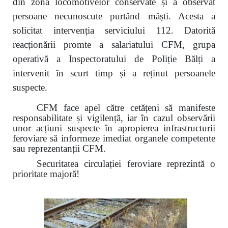
din zona locomotivelor conservate și a observat
persoane necunoscute purtând măști. Acesta a
solicitat intervenția serviciului 112. Datorită
reacționării promte a salariatului CFM, grupa
operativă a Inspectoratului de Poliție Bălți a
intervenit în scurt timp și a reținut persoanele
suspecte.
CFM face apel către cetățeni să manifeste
responsabilitate și vigilență, iar în cazul observării
unor acțiuni suspecte în apropierea infrastructurii
feroviare să informeze imediat organele competente
sau reprezentanții CFM.
Securitatea circulației feroviare reprezintă o
prioritate majoră!