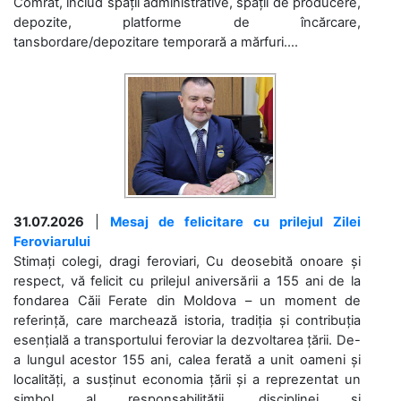
Comrat, includ spații administrative, spații de producere,
depozite, platforme de încărcare,
tansbordare/depozitare temporară a mărfuri....
31.07.2026
|
Mesaj de felicitare cu prilejul Zilei
Feroviarului
Stimați colegi, dragi feroviari, Cu deosebită onoare și
respect, vă felicit cu prilejul aniversării a 155 ani de la
fondarea Căii Ferate din Moldova – un moment de
referință, care marchează istoria, tradiția și contribuția
esențială a transportului feroviar la dezvoltarea țării. De-
a lungul acestor 155 ani, calea ferată a unit oameni și
localități, a susținut economia țării și a reprezentat un
simbol al responsabilității, disciplinei și