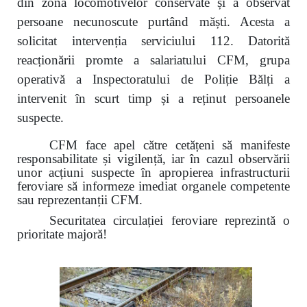
din zona locomotivelor conservate și a observat
persoane necunoscute purtând măști. Acesta a
solicitat intervenția serviciului 112. Datorită
reacționării promte a salariatului CFM, grupa
operativă a Inspectoratului de Poliție Bălți a
intervenit în scurt timp și a reținut persoanele
suspecte.
CFM face apel către cetățeni să manifeste
responsabilitate și vigilență, iar în cazul observării
unor acțiuni suspecte în apropierea infrastructurii
feroviare să informeze imediat organele competente
sau reprezentanții CFM.
Securitatea circulației feroviare reprezintă o
prioritate majoră!