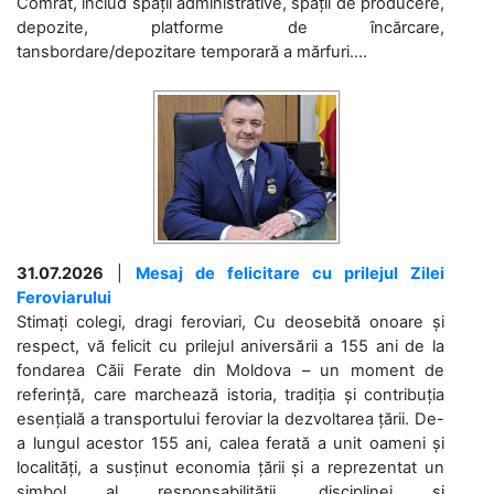
Comrat, includ spații administrative, spații de producere,
depozite, platforme de încărcare,
tansbordare/depozitare temporară a mărfuri....
31.07.2026
|
Mesaj de felicitare cu prilejul Zilei
Feroviarului
Stimați colegi, dragi feroviari, Cu deosebită onoare și
respect, vă felicit cu prilejul aniversării a 155 ani de la
fondarea Căii Ferate din Moldova – un moment de
referință, care marchează istoria, tradiția și contribuția
esențială a transportului feroviar la dezvoltarea țării. De-
a lungul acestor 155 ani, calea ferată a unit oameni și
localități, a susținut economia țării și a reprezentat un
simbol al responsabilității, disciplinei și