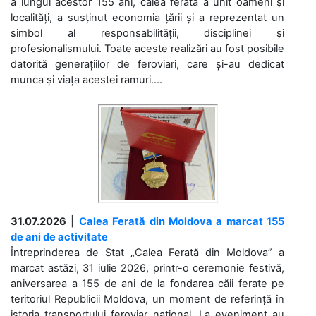
a lungul acestor 155 ani, calea ferată a unit oameni și
localități, a susținut economia țării și a reprezentat un
simbol al responsabilității, disciplinei și
profesionalismului. Toate aceste realizări au fost posibile
datorită generațiilor de feroviari, care și-au dedicat
munca și viața acestei ramuri....
31.07.2026
|
Calea Ferată din Moldova a marcat 155
de ani de activitate
Întreprinderea de Stat „Calea Ferată din Moldova” a
marcat astăzi, 31 iulie 2026, printr-o ceremonie festivă,
aniversarea a 155 de ani de la fondarea căii ferate pe
teritoriul Republicii Moldova, un moment de referință în
istoria transportului feroviar național. La eveniment au