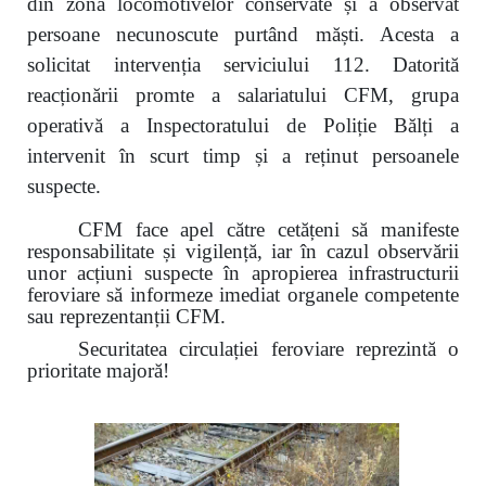
din zona locomotivelor conservate și a observat
persoane necunoscute purtând măști. Acesta a
solicitat intervenția serviciului 112. Datorită
reacționării promte a salariatului CFM, grupa
operativă a Inspectoratului de Poliție Bălți a
intervenit în scurt timp și a reținut persoanele
suspecte.
CFM face apel către cetățeni să manifeste
responsabilitate și vigilență, iar în cazul observării
unor acțiuni suspecte în apropierea infrastructurii
feroviare să informeze imediat organele competente
sau reprezentanții CFM.
Securitatea circulației feroviare reprezintă o
prioritate majoră!