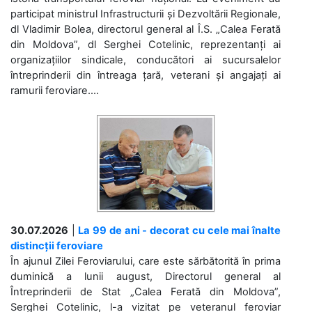
participat ministrul Infrastructurii și Dezvoltării Regionale,
dl Vladimir Bolea, directorul general al Î.S. „Calea Ferată
din Moldova”, dl Serghei Cotelinic, reprezentanți ai
organizațiilor sindicale, conducători ai sucursalelor
întreprinderii din întreaga țară, veterani și angajați ai
ramurii feroviare....
30.07.2026
|
La 99 de ani - decorat cu cele mai înalte
distincții feroviare
În ajunul Zilei Feroviarului, care este sărbătorită în prima
duminică a lunii august, Directorul general al
Întreprinderii de Stat „Calea Ferată din Moldova”,
Serghei Cotelinic, l-a vizitat pe veteranul feroviar