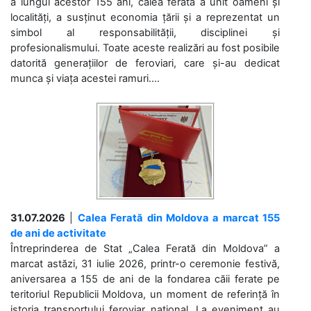
a lungul acestor 155 ani, calea ferată a unit oameni și
localități, a susținut economia țării și a reprezentat un
simbol al responsabilității, disciplinei și
profesionalismului. Toate aceste realizări au fost posibile
datorită generațiilor de feroviari, care și-au dedicat
munca și viața acestei ramuri....
31.07.2026
|
Calea Ferată din Moldova a marcat 155
de ani de activitate
Întreprinderea de Stat „Calea Ferată din Moldova” a
marcat astăzi, 31 iulie 2026, printr-o ceremonie festivă,
aniversarea a 155 de ani de la fondarea căii ferate pe
teritoriul Republicii Moldova, un moment de referință în
istoria transportului feroviar național. La eveniment au