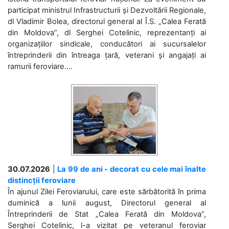
participat ministrul Infrastructurii și Dezvoltării Regionale,
dl Vladimir Bolea, directorul general al Î.S. „Calea Ferată
din Moldova”, dl Serghei Cotelinic, reprezentanți ai
organizațiilor sindicale, conducători ai sucursalelor
întreprinderii din întreaga țară, veterani și angajați ai
ramurii feroviare....
30.07.2026
|
La 99 de ani - decorat cu cele mai înalte
distincții feroviare
În ajunul Zilei Feroviarului, care este sărbătorită în prima
duminică a lunii august, Directorul general al
Întreprinderii de Stat „Calea Ferată din Moldova”,
Serghei Cotelinic, l-a vizitat pe veteranul feroviar