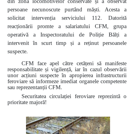
din zona locomotivelor conservate și a observat
persoane necunoscute purtând măști. Acesta a
solicitat intervenția serviciului 112. Datorită
reacționării promte a salariatului CFM, grupa
operativă a Inspectoratului de Poliție Bălți a
intervenit în scurt timp și a reținut persoanele
suspecte.
CFM face apel către cetățeni să manifeste
responsabilitate și vigilență, iar în cazul observării
unor acțiuni suspecte în apropierea infrastructurii
feroviare să informeze imediat organele competente
sau reprezentanții CFM.
Securitatea circulației feroviare reprezintă o
prioritate majoră!