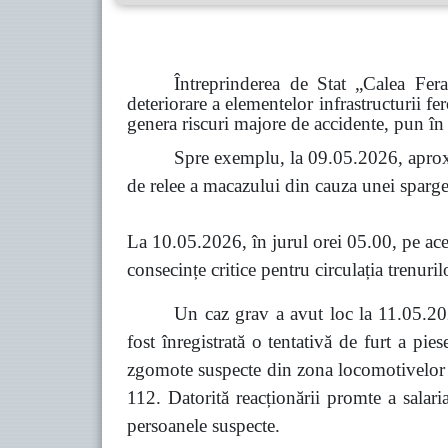
Întreprinderea de Stat „Calea Fer
deteriorare a elementelor infrastructurii fe
genera riscuri majore de accidente, pun în 
Spre exemplu, la 09.05.2026, aprox
de relee a macazului din cauza unei spargeri
La 10.05.2026, în jurul orei 05.00, pe acel
consecințe critice pentru circulația trenuril
Un caz grav a avut loc la 11.05.202
fost înregistrată o tentativă de furt a pi
zgomote suspecte din zona locomotivelor co
112. Datorită reacționării promte a salari
persoanele suspecte.