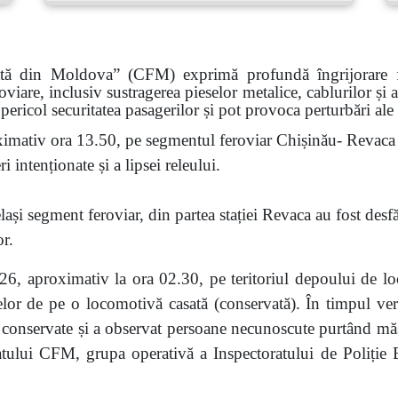
ată din Moldova” (CFM) exprimă profundă îngrijorare faț
roviare, inclusiv sustragerea pieselor metalice, cablurilor și
pericol securitatea pasagerilor și pot provoca perturbări ale
imativ ora 13.50, pe segmentul feroviar Chișinău- Revaca a
 intenționate și a lipsei releului.
ași segment feroviar, din partea stației Revaca au fost desf
or.
6, aproximativ la ora 02.30, pe teritoriul depoului de lo
eselor de pe o locomotivă casată (conservată). În timpul veri
nservate și a observat persoane necunoscute purtând măști.
atului CFM, grupa operativă a Inspectoratului de Poliție Bă