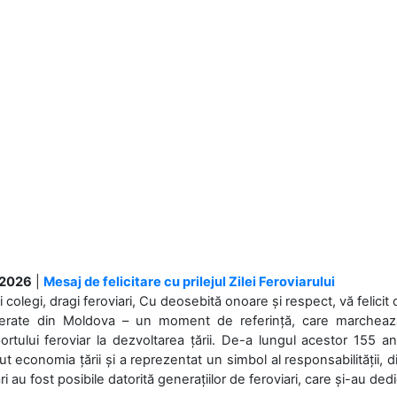
.2026
|
Mesaj de felicitare cu prilejul Zilei Feroviarului
i colegi, dragi feroviari, Cu deosebită onoare și respect, vă felicit 
Ferate din Moldova – un moment de referință, care marchează is
ortului feroviar la dezvoltarea țării. De-a lungul acestor 155 ani
ut economia țării și a reprezentat un simbol al responsabilității, d
ări au fost posibile datorită generațiilor de feroviari, care și-au ded