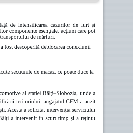
ă de intensificarea cazurilor de furt și
 altor componente esențiale, acțiuni care pot
 transportului de mărfuri.
 fost descoperită deblocarea conexiunii
ăcute secțiunile de macaz, ce poate duce la
comotive al stației Bălți–Slobozia, unde a
ficării teritoriului, angajatul CFM a auzit
 Acesta a solicitat intervenția serviciului
lți a intervenit în scurt timp și a reținut