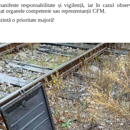
nifeste responsabilitate și vigilență, iar în cazul obser
diat organele competente sau reprezentanții CFM.
ezintă o prioritate majoră!