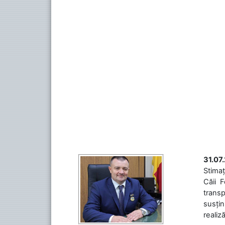
31.07
Stimaț
Căii 
transp
susțin
realiz