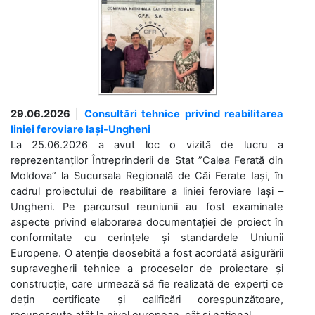
29.06.2026
|
Consultări tehnice privind reabilitarea
liniei feroviare Iași-Ungheni
La 25.06.2026 a avut loc o vizită de lucru a
reprezentanților Întreprinderii de Stat ”Calea Ferată din
Moldova” la Sucursala Regională de Căi Ferate Iași, în
cadrul proiectului de reabilitare a liniei feroviare Iași –
Ungheni. Pe parcursul reuniunii au fost examinate
aspecte privind elaborarea documentației de proiect în
conformitate cu cerințele și standardele Uniunii
Europene. O atenție deosebită a fost acordată asigurării
supravegherii tehnice a proceselor de proiectare și
construcție, care urmează să fie realizată de experți ce
dețin certificate și calificări corespunzătoare,
recunoscute atât la nivel european, cât și național. ...