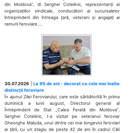
din Moldova”, dl Serghei Cotelinic, reprezentanți ai
organizațiilor sindicale, conducători ai sucursalelor
întreprinderii din întreaga țară, veterani și angajați ai
ramurii feroviare....
30.07.2026
|
La 99 de ani - decorat cu cele mai înalte
distincții feroviare
În ajunul Zilei Feroviarului, care este sărbătorită în prima
duminică a lunii august, Directorul general al
Întreprinderii de Stat „Calea Ferată din Moldova”,
Serghei Cotelinic, l-a vizitat pe veteranul feroviar
Gheorghe Maluda, unul dintre cei mai longevivi feroviari
ai țării, cu un stagiu de peste 42 de ani în cadrul Căii