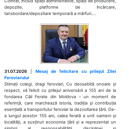
Comrat, includ spații administrative, spații de producere,
depozite, platforme de încărcare,
tansbordare/depozitare temporară a mărfuri....
31.07.2026
|
Mesaj de felicitare cu prilejul Zilei
Feroviarului
Stimați colegi, dragi feroviari, Cu deosebită onoare și
respect, vă felicit cu prilejul aniversării a 155 ani de la
fondarea Căii Ferate din Moldova – un moment de
referință, care marchează istoria, tradiția și contribuția
esențială a transportului feroviar la dezvoltarea țării. De-
a lungul acestor 155 ani, calea ferată a unit oameni și
localități, a susținut economia țării și a reprezentat un
simbol al responsabilității, disciplinei și