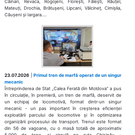
Căinari, Revaca, Rogojeni, Florești, Fălești, Răuțel,
Mateuți, Drochia, Brătușeni, Lipcani, Vălcineț, Cimișlia,
Căușeni și Iargara....
23.07.2026
|
Primul tren de marfă operat de un singur
mecanic
Întreprinderea de Stat „Calea Ferată din Moldova” a pus
în circulație, în premieră, un tren de marfă, deservit de
un echipaj de locomotivă, format dintr-un singur
mecanic - un pas important în creșterea eficienței
exploatării parcului de locomotive și în optimizarea
organizării procesului de transport. Trenul este format
din 56 de vagoane, cu o masă totală de aproximativ
5.000 de tone, și circulă pe ruta Chișinău –