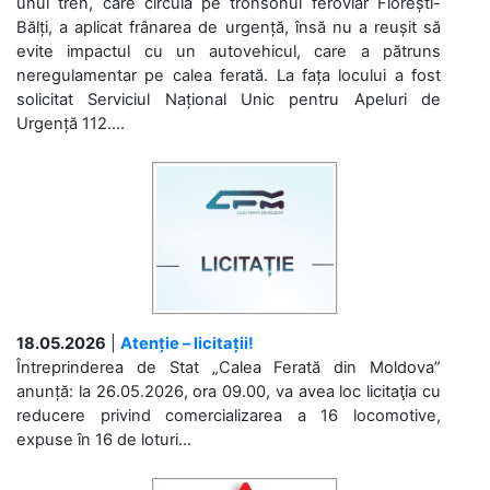
unui tren, care circula pe tronsonul feroviar Florești-
Bălți, a aplicat frânarea de urgență, însă nu a reușit să
evite impactul cu un autovehicul, care a pătruns
neregulamentar pe calea ferată. La fața locului a fost
solicitat Serviciul Național Unic pentru Apeluri de
Urgență 112....
18.05.2026
|
Atenție – licitații!
Întreprinderea de Stat „Calea Ferată din Moldova”
anunță: la 26.05.2026, ora 09.00, va avea loc licitaţia cu
reducere privind comercializarea a 16 locomotive,
expuse în 16 de loturi...