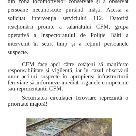
din zona locomotivelor conservate și a observat
persoane necunoscute purtând măști. Acesta a
solicitat intervenția serviciului 112. Datorită
reacționării promte a salariatului CFM, grupa
operativă a Inspectoratului de Poliție Bălți a
intervenit în scurt timp și a reținut persoanele
suspecte.
CFM face apel către cetățeni să manifeste
responsabilitate și vigilență, iar în cazul observării
unor acțiuni suspecte în apropierea infrastructurii
feroviare să informeze imediat organele competente
sau reprezentanții CFM.
Securitatea circulației feroviare reprezintă o
prioritate majoră!