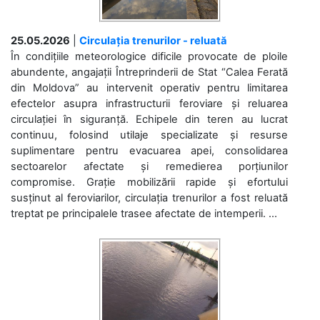
25.05.2026
|
Circulația trenurilor - reluată
În condițiile meteorologice dificile provocate de ploile
abundente, angajații Întreprinderii de Stat “Calea Ferată
din Moldova” au intervenit operativ pentru limitarea
efectelor asupra infrastructurii feroviare și reluarea
circulației în siguranță. Echipele din teren au lucrat
continuu, folosind utilaje specializate și resurse
suplimentare pentru evacuarea apei, consolidarea
sectoarelor afectate și remedierea porțiunilor
compromise. Grație mobilizării rapide și efortului
susținut al feroviarilor, circulația trenurilor a fost reluată
treptat pe principalele trasee afectate de intemperii. ...