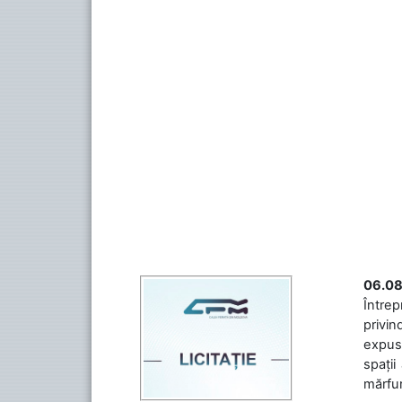
06.08
Întrep
privin
expuse
spații
mărfuri