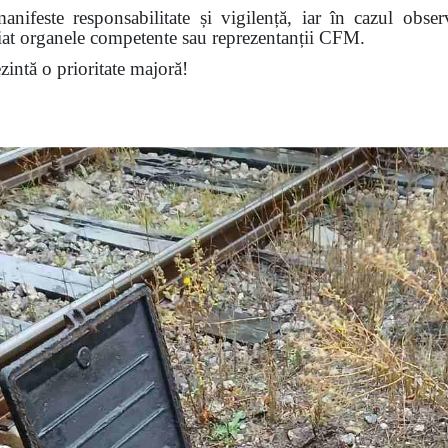
nifeste responsabilitate și vigilență, iar în cazul obser
diat organele competente sau reprezentanții CFM.
ezintă o prioritate majoră!