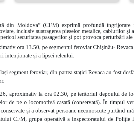
ată din Moldova” (CFM) exprimă profundă îngrijorare faț
roviare, inclusiv sustragerea pieselor metalice, cablurilor și
pericol securitatea pasagerilor și pot provoca perturbări ale
imativ ora 13.50, pe segmentul feroviar Chișinău- Revaca a
 intenționate și a lipsei releului.
ași segment feroviar, din partea stației Revaca au fost desf
or.
6, aproximativ la ora 02.30, pe teritoriul depoului de lo
eselor de pe o locomotivă casată (conservată). În timpul veri
nservate și a observat persoane necunoscute purtând măști.
atului CFM, grupa operativă a Inspectoratului de Poliție Bă