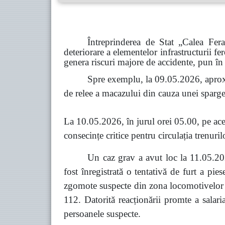
Întreprinderea de Stat „Calea Fer
deteriorare a elementelor infrastructurii fe
genera riscuri majore de accidente, pun în 
Spre exemplu, la 09.05.2026, aprox
de relee a macazului din cauza unei spargeri
La 10.05.2026, în jurul orei 05.00, pe acel
consecințe critice pentru circulația trenuril
Un caz grav a avut loc la 11.05.202
fost înregistrată o tentativă de furt a pi
zgomote suspecte din zona locomotivelor co
112. Datorită reacționării promte a salari
persoanele suspecte.