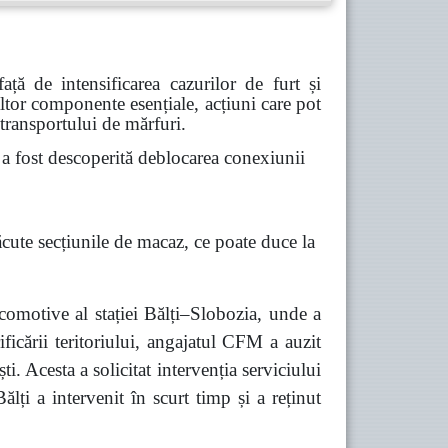
ă de intensificarea cazurilor de furt și
 altor componente esențiale, acțiuni care pot
 transportului de mărfuri.
 fost descoperită deblocarea conexiunii
ăcute secțiunile de macaz, ce poate duce la
comotive al stației Bălți–Slobozia, unde a
ficării teritoriului, angajatul CFM a auzit
 Acesta a solicitat intervenția serviciului
lți a intervenit în scurt timp și a reținut