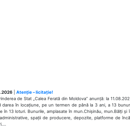
.2026
|
Atenție – licitație!
rinderea de Stat „Calea Ferată din Moldova” anunță: la 11.08.2026,
d darea în locațiune, pe un termen de până la 3 ani, a 13 bunuri
 în 13 loturi. Bunurile, amplasate în mun.Chișinău, mun.Bălți și 
 administrative, spații de producere, depozite, platforme de în
....