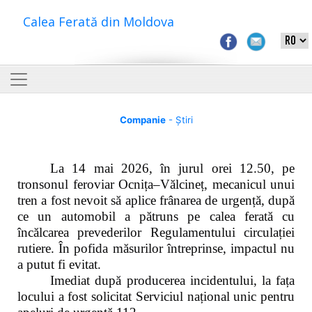
Calea Ferată din Moldova
Companie
- Știri
La 14 mai 2026, în jurul orei 12.50, pe
tronsonul feroviar Ocnița–Vălcineț, mecanicul unui
tren a fost nevoit să aplice frânarea de urgență, după
ce un automobil a pătruns pe calea ferată cu
încălcarea prevederilor Regulamentului circulației
rutiere. În pofida măsurilor întreprinse, impactul nu
a putut fi evitat.
Imediat după producerea incidentului, la fața
locului a fost solicitat Serviciul național unic pentru