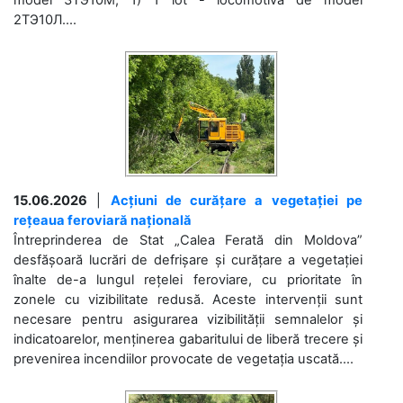
model 3ТЭ10М; 1) 1 lot - locomotivă de model
2ТЭ10Л....
15.06.2026
|
Acțiuni de curățare a vegetației pe
rețeaua feroviară națională
Întreprinderea de Stat „Calea Ferată din Moldova”
desfășoară lucrări de defrișare și curățare a vegetației
înalte de-a lungul rețelei feroviare, cu prioritate în
zonele cu vizibilitate redusă. Aceste intervenții sunt
necesare pentru asigurarea vizibilității semnalelor și
indicatoarelor, menținerea gabaritului de liberă trecere și
prevenirea incendiilor provocate de vegetația uscată....