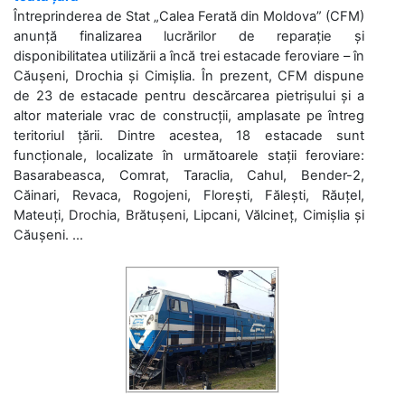
Întreprinderea de Stat „Calea Ferată din Moldova” (CFM)
anunță finalizarea lucrărilor de reparație și
disponibilitatea utilizării a încă trei estacade feroviare – în
Căușeni, Drochia și Cimișlia. În prezent, CFM dispune
de 23 de estacade pentru descărcarea pietrișului și a
altor materiale vrac de construcții, amplasate pe întreg
teritoriul țării. Dintre acestea, 18 estacade sunt
funcționale, localizate în următoarele stații feroviare:
Basarabeasca, Comrat, Taraclia, Cahul, Bender-2,
Căinari, Revaca, Rogojeni, Florești, Fălești, Răuțel,
Mateuți, Drochia, Brătușeni, Lipcani, Vălcineț, Cimișlia și
Căușeni. ...