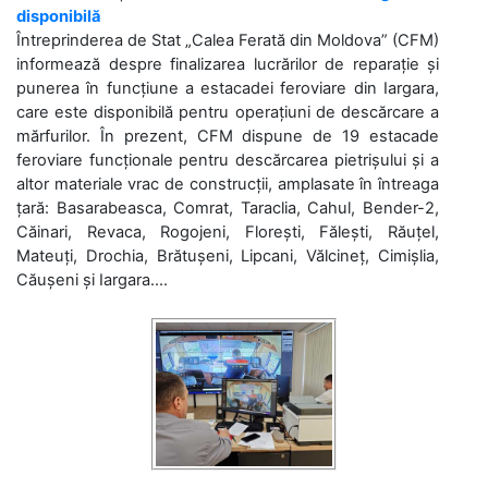
disponibilă
Întreprinderea de Stat „Calea Ferată din Moldova” (CFM)
informează despre finalizarea lucrărilor de reparație și
punerea în funcțiune a estacadei feroviare din Iargara,
care este disponibilă pentru operațiuni de descărcare a
mărfurilor. În prezent, CFM dispune de 19 estacade
feroviare funcționale pentru descărcarea pietrișului și a
altor materiale vrac de construcții, amplasate în întreaga
țară: Basarabeasca, Comrat, Taraclia, Cahul, Bender-2,
Căinari, Revaca, Rogojeni, Florești, Fălești, Răuțel,
Mateuți, Drochia, Brătușeni, Lipcani, Vălcineț, Cimișlia,
Căușeni și Iargara....