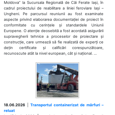
Moldova” la Sucursala Regională de Căi Ferate Iași, în
cadrul proiectului de reabilitare a liniei feroviare Iași –
Ungheni. Pe parcursul reuniunii au fost examinate
aspecte privind elaborarea documentației de proiect în
conformitate cu cerințele și standardele Uniunii
Europene. O atenție deosebită a fost acordată asigurării
supravegherii tehnice a proceselor de proiectare și
construcție, care urmează să fie realizată de experți ce
dețin certificate și calificări corespunzătoare,
recunoscute atât la nivel european, cât și național. ...
18.06.2026
|
Transportul containerizat de mărfuri –
reluat