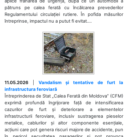
aplice frânarea de urgență, după ce un automobil a
pătruns pe calea ferată cu încălcarea prevederilor
Regulamentului circulației rutiere. În pofida măsurilor
întreprinse, impactul nu a putut fi evitat....
11.05.2026
|
Vandalism și tentative de furt la
infrastructura feroviară
Întreprinderea de Stat „Calea Ferată din Moldova” (CFM)
exprimă profundă îngrijorare față de intensificarea
cazurilor de furt și deteriorare a elementelor
infrastructurii feroviare, inclusiv sustragerea pieselor
metalice, cablurilor și altor componente esențiale,
acțiuni care pot genera riscuri majore de accidente, pun
în pericol securitatea pasagerilor și pot provoca