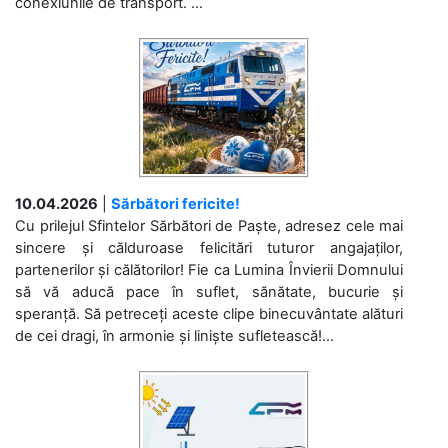
conexiunile de transport. ...
10.04.2026
|
Sărbători fericite!
Cu prilejul Sfintelor Sărbători de Paște, adresez cele mai
sincere și călduroase felicitări tuturor angajaților,
partenerilor și călătorilor! Fie ca Lumina Învierii Domnului
să vă aducă pace în suflet, sănătate, bucurie și
speranță. Să petreceți aceste clipe binecuvântate alături
de cei dragi, în armonie și liniște sufletească!...