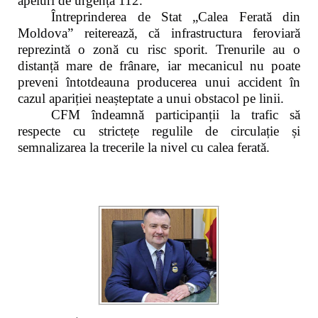
apeluri de urgență 112.
Întreprinderea de Stat „Calea Ferată din
Moldova” reiterează, că infrastructura feroviară
reprezintă o zonă cu risc sporit. Trenurile au o
distanță mare de frânare, iar mecanicul nu poate
preveni întotdeauna producerea unui accident în
cazul apariției neașteptate a unui obstacol pe linii.
CFM îndeamnă participanții la trafic să
respecte cu strictețe regulile de circulație și
semnalizarea la trecerile la nivel cu calea ferată.