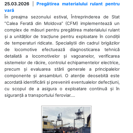
25.03.2026
|
Pregătirea materialului rulant pentru
vară
În preajma sezonului estival, Întreprinderea de Stat
”Calea Ferată din Moldova” (CFM) implementează un
complex de măsuri pentru pregătirea materialului rulant
și a unităților de tracțiune pentru exploatare în condiții
de temperaturi ridicate. Specialiștii din cadrul brigăzilor
de locomotive efectuează diagnosticarea tehnică
detaliată a locomotivelor și vagoanelor, verificarea
sistemelor de răcire, controlul echipamentelor electrice,
precum și evaluarea stării generale a principalelor
componente și ansambluri. O atenție deosebită este
acordată identificării și prevenirii eventualelor defecțiuni,
cu scopul de a asigura o exploatare continuă și în
siguranță a transportului feroviar....