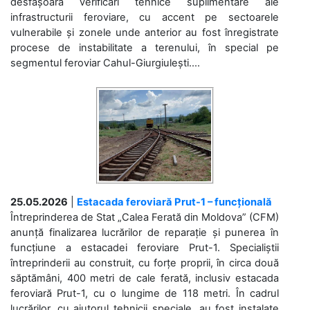
desfășoară verificări tehnice suplimentare ale
infrastructurii feroviare, cu accent pe sectoarele
vulnerabile și zonele unde anterior au fost înregistrate
procese de instabilitate a terenului, în special pe
segmentul feroviar Cahul-Giurgiulești....
25.05.2026
|
Estacada feroviară Prut-1 – funcțională
Întreprinderea de Stat „Calea Ferată din Moldova” (CFM)
anunță finalizarea lucrărilor de reparație și punerea în
funcțiune a estacadei feroviare Prut-1. Specialiștii
întreprinderii au construit, cu forțe proprii, în circa două
săptămâni, 400 metri de cale ferată, inclusiv estacada
feroviară Prut-1, cu o lungime de 118 metri. În cadrul
lucrărilor, cu ajutorul tehnicii speciale, au fost instalate