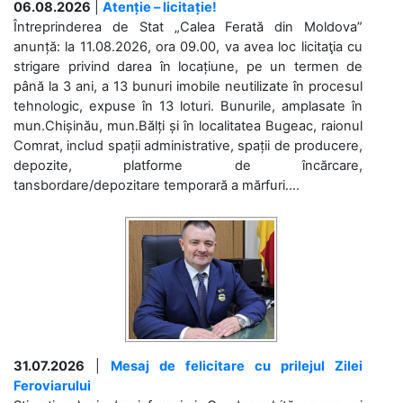
06.08.2026
|
Atenție – licitație!
Întreprinderea de Stat „Calea Ferată din Moldova”
anunță: la 11.08.2026, ora 09.00, va avea loc licitaţia cu
strigare privind darea în locațiune, pe un termen de
până la 3 ani, a 13 bunuri imobile neutilizate în procesul
tehnologic, expuse în 13 loturi. Bunurile, amplasate în
mun.Chișinău, mun.Bălți și în localitatea Bugeac, raionul
Comrat, includ spații administrative, spații de producere,
depozite, platforme de încărcare,
tansbordare/depozitare temporară a mărfuri....
31.07.2026
|
Mesaj de felicitare cu prilejul Zilei
Feroviarului