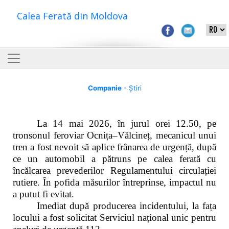
Calea Ferată din Moldova
Companie
- Știri
La 14 mai 2026, în jurul orei 12.50, pe
tronsonul feroviar Ocnița–Vălcineț, mecanicul unui
tren a fost nevoit să aplice frânarea de urgență, după
ce un automobil a pătruns pe calea ferată cu
încălcarea prevederilor Regulamentului circulației
rutiere. În pofida măsurilor întreprinse, impactul nu
a putut fi evitat.
Imediat după producerea incidentului, la fața
locului a fost solicitat Serviciul național unic pentru