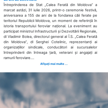
Întreprinderea de Stat „Calea Ferată din Moldova” a
marcat astăzi, 31 iulie 2026, printr-o ceremonie festivă,
aniversarea a 155 de ani de la fondarea căii ferate pe
teritoriul Republicii Moldova, un moment de referință în
istoria transportului feroviar național. La eveniment au
participat ministrul Infrastructurii și Dezvoltării Regionale,
dl Vladimir Bolea, directorul general al Î.S. „Calea Ferată
din Moldova”, dl Serghei Cotelinic, reprezentanți ai
organizațiilor sindicale, conducători ai sucursalelor
întreprinderii din întreaga țară, veterani și angajați ai
ramurii feroviare....
Afișați mai multe ...