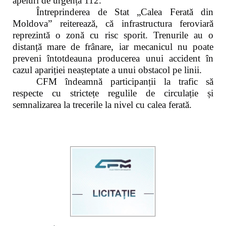
apeluri de urgență 112.
Întreprinderea de Stat „Calea Ferată din
Moldova” reiterează, că infrastructura feroviară
reprezintă o zonă cu risc sporit. Trenurile au o
distanță mare de frânare, iar mecanicul nu poate
preveni întotdeauna producerea unui accident în
cazul apariției neașteptate a unui obstacol pe linii.
CFM îndeamnă participanții la trafic să
respecte cu strictețe regulile de circulație și
semnalizarea la trecerile la nivel cu calea ferată.