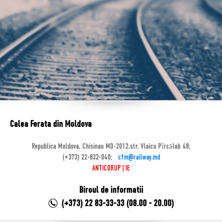
Calea Ferata din Moldova
Republica Moldova, Chisinau MD-2012,str. Vlaicu Pîrcălab 48;
(+373) 22-832-040;
cfm@railway.md
ANTICORUPȚIE
Biroul de informatii
(+373) 22 83-33-33 (08.00 - 20.00)