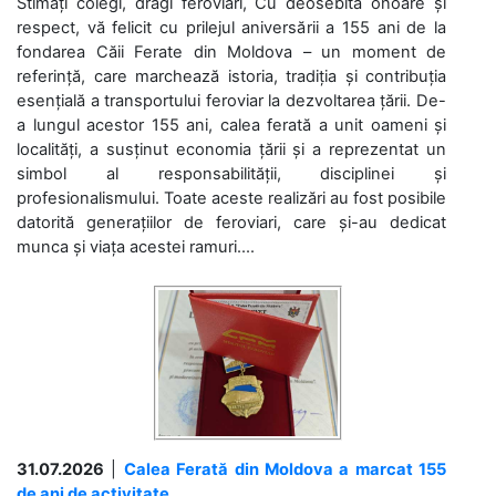
Stimați colegi, dragi feroviari, Cu deosebită onoare și
respect, vă felicit cu prilejul aniversării a 155 ani de la
fondarea Căii Ferate din Moldova – un moment de
referință, care marchează istoria, tradiția și contribuția
esențială a transportului feroviar la dezvoltarea țării. De-
a lungul acestor 155 ani, calea ferată a unit oameni și
localități, a susținut economia țării și a reprezentat un
simbol al responsabilității, disciplinei și
profesionalismului. Toate aceste realizări au fost posibile
datorită generațiilor de feroviari, care și-au dedicat
munca și viața acestei ramuri....
31.07.2026
|
Calea Ferată din Moldova a marcat 155
de ani de activitate