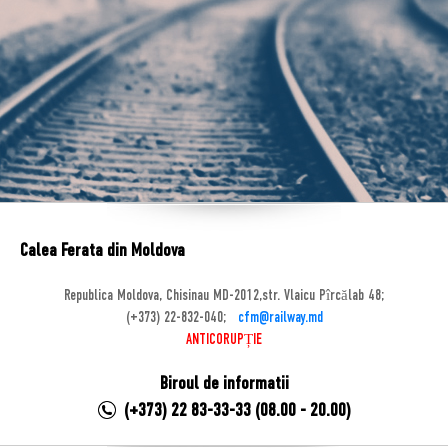
Calea Ferata din Moldova
Republica Moldova, Chisinau MD-2012,str. Vlaicu Pîrcălab 48;
(+373) 22-832-040;
cfm@railway.md
ANTICORUPȚIE
Biroul de informatii
(+373) 22 83-33-33 (08.00 - 20.00)