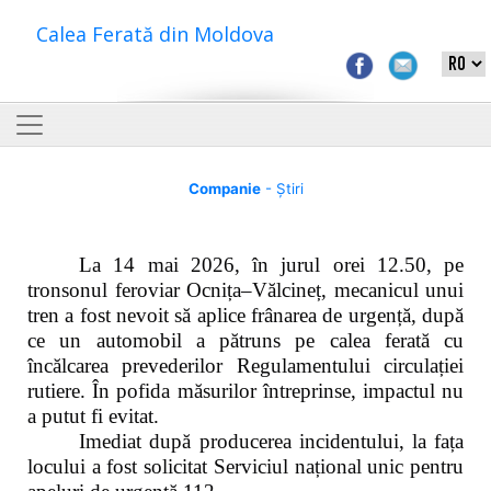
Calea Ferată din Moldova
Companie
- Știri
La 14 mai 2026, în jurul orei 12.50, pe
tronsonul feroviar Ocnița–Vălcineț, mecanicul unui
tren a fost nevoit să aplice frânarea de urgență, după
ce un automobil a pătruns pe calea ferată cu
încălcarea prevederilor Regulamentului circulației
rutiere. În pofida măsurilor întreprinse, impactul nu
a putut fi evitat.
Imediat după producerea incidentului, la fața
locului a fost solicitat Serviciul național unic pentru