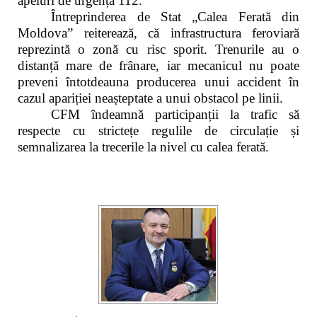
apeluri de urgență 112.
Întreprinderea de Stat „Calea Ferată din
Moldova” reiterează, că infrastructura feroviară
reprezintă o zonă cu risc sporit. Trenurile au o
distanță mare de frânare, iar mecanicul nu poate
preveni întotdeauna producerea unui accident în
cazul apariției neașteptate a unui obstacol pe linii.
CFM îndeamnă participanții la trafic să
respecte cu strictețe regulile de circulație și
semnalizarea la trecerile la nivel cu calea ferată.