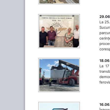
29.06
La 25.
Sucurs
parcu
cerinț
proces
coresp
18.06
La 17
trans
demons
ferovia
16.06
Între