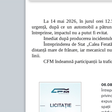
La 14 mai 2026, în jurul orei 12.5
urgență, după ce un automobil a pătruns 
întreprinse, impactul nu a putut fi evitat.
Imediat după producerea incidentului,
Întreprinderea de Stat „Calea Ferată
distanță mare de frânare, iar mecanicul nu
linii.
CFM îndeamnă participanții la trafic s
06.08
Întrep
privin
expuse
spații