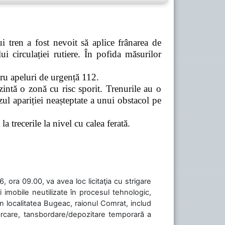
 tren a fost nevoit să aplice frânarea de
 circulației rutiere. În pofida măsurilor
tru apeluri de urgență 112.
zintă o zonă cu risc sporit. Trenurile au o
ul apariției neașteptate a unui obstacol pe
a trecerile la nivel cu calea ferată.
 ora 09.00, va avea loc licitaţia cu strigare
 imobile neutilizate în procesul tehnologic,
în localitatea Bugeac, raionul Comrat, includ
cărcare, tansbordare/depozitare temporară a