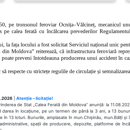
0, pe tronsonul feroviar Ocnița–Vălcineț, mecanicul unui
pe calea ferată cu încălcarea prevederilor Regulamentului
 la fața locului a fost solicitat Serviciul național unic pen
 din Moldova” reiterează, că infrastructura feroviară repre
 poate preveni întotdeauna producerea unui accident în caz
ă respecte cu strictețe regulile de circulație și semnalizarea l
.2026
|
Atenție – licitație!
rinderea de Stat „Calea Ferată din Moldova” anunță: la 11.08.2026,
d darea în locațiune, pe un termen de până la 3 ani, a 13 bunuri
 în 13 loturi. Bunurile, amplasate în mun.Chișinău, mun.Bălți și 
 administrative, spații de producere, depozite, platforme de în