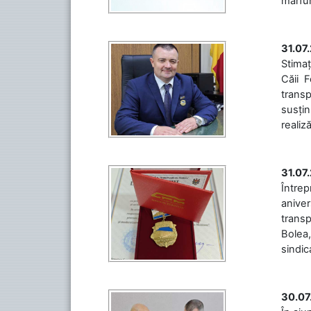
mărfuri
31.07
Stimaț
Căii 
transp
susțin
realiz
31.07
Între
aniver
transp
Bolea,
sindic
30.07