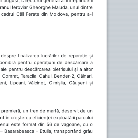
ii august, Directorul general al Întreprinderii
teranul feroviar Gheorghe Maluda, unul dintre
n cadrul Căii Ferate din Moldova, pentru a-i
spre finalizarea lucrărilor de reparație și
sponibilă pentru operațiuni de descărcare a
le pentru descărcarea pietrișului și a altor
, Comrat, Taraclia, Cahul, Bender-2, Căinari,
ni, Lipcani, Vălcineț, Cimișlia, Căușeni și
în premieră, un tren de marfă, deservit de un
 în creșterea eficienței exploatării parcului
 Trenul este format din 56 de vagoane, cu o
 – Basarabeasca – Etulia, transportând grâu