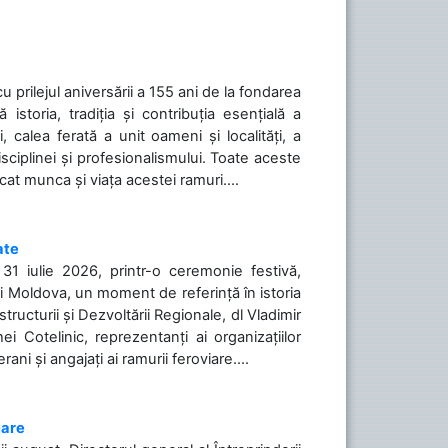
cu prilejul aniversării a 155 ani de la fondarea
toria, tradiția și contribuția esențială a
, calea ferată a unit oameni și localități, a
isciplinei și profesionalismului. Toate aceste
icat munca și viața acestei ramuri....
ate
31 iulie 2026, printr-o ceremonie festivă,
cii Moldova, un moment de referință în istoria
tructurii și Dezvoltării Regionale, dl Vladimir
i Cotelinic, reprezentanți ai organizațiilor
ani și angajați ai ramurii feroviare....
iare