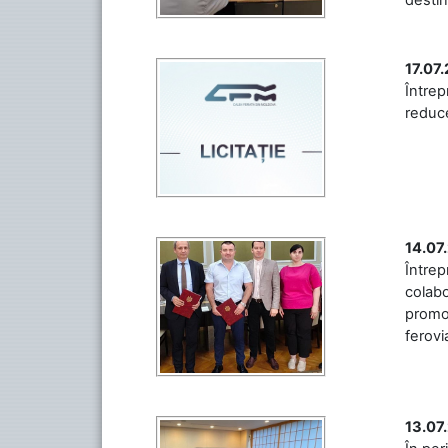
17.07
Întrep
reduce
14.07
Între
colabo
promov
ferovia
13.07