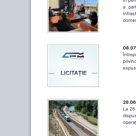
În per
a par
Infras
domeniu
08.07
Întrep
privin
expuse 
29.06
La 26 
dispus
operaț