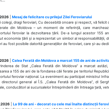
....
.2026
|
Mesaj de felicitare cu prilejul Zilei Feroviarului
i colegi, dragi feroviari, Cu deosebită onoare și respect, vă felicit 
Ferate din Moldova – un moment de referință, care marchează is
ortului feroviar la dezvoltarea țării. De-a lungul acestor 155 ani
ut economia țării și a reprezentat un simbol al responsabilității, d
ări au fost posibile datorită generațiilor de feroviari, care și-au ded
.2026
|
Calea Ferată din Moldova a marcat 155 de ani de activit
prinderea de Stat „Calea Ferată din Moldova” a marcat astăzi, 
sarea a 155 de ani de la fondarea căii ferate pe teritoriul Republi
ortului feroviar național. La eveniment au participat ministrul Infras
 directorul general al Î.S. „Calea Ferată din Moldova”, dl Serghe
ale, conducători ai sucursalelor întreprinderii din întreaga țară, veter
.2026
|
La 99 de ani - decorat cu cele mai înalte distincții ferov