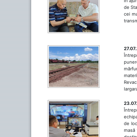
În aju
de Sta
cei ma
transm
27.07
Întrep
punere
mărfur
materi
Revaca
Iargara
23.07
Întrep
echipa
de loc
masă t
destin