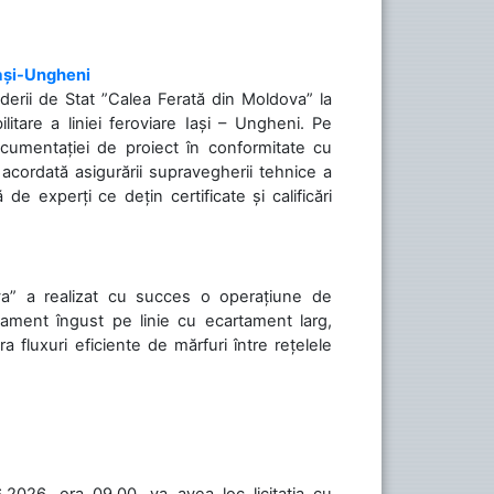
Iași-Ungheni
nderii de Stat ”Calea Ferată din Moldova” la
litare a liniei feroviare Iași – Ungheni. Pe
ocumentației de proiect în conformitate cu
acordată asigurării supravegherii tehnice a
de experți ce dețin certificate și calificări
va” a realizat cu succes o operațiune de
tament îngust pe linie cu ecartament larg,
a fluxuri eficiente de mărfuri între rețelele
.2026, ora 09.00, va avea loc licitaţia cu