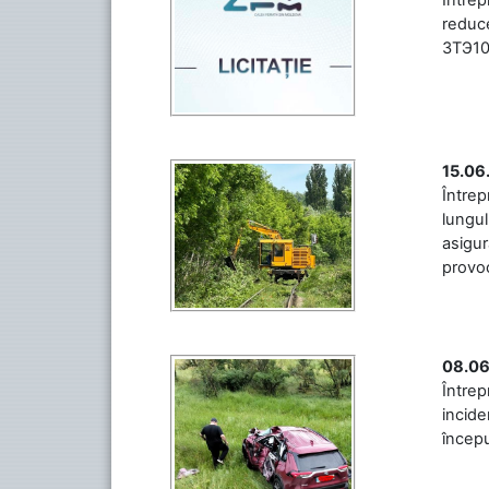
reduce
3ТЭ10М
15.06
Întrep
lungul
asigur
provoc
08.06
Între
incide
începu