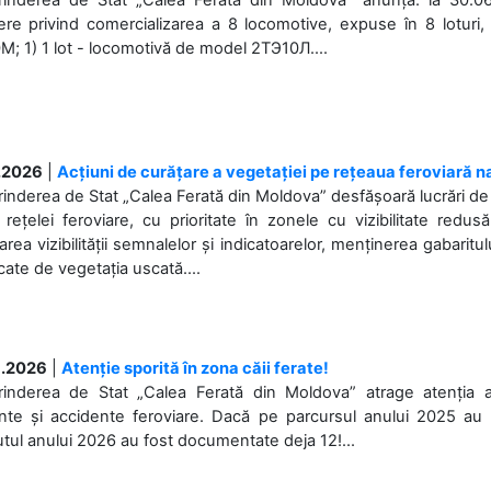
re privind comercializarea a 8 locomotive, expuse în 8 loturi, 
; 1) 1 lot - locomotivă de model 2ТЭ10Л....
.2026
|
Acțiuni de curățare a vegetației pe rețeaua feroviară n
rinderea de Stat „Calea Ferată din Moldova” desfășoară lucrări de d
 rețelei feroviare, cu prioritate în zonele cu vizibilitate redu
area vizibilității semnalelor și indicatoarelor, menținerea gabaritul
ate de vegetația uscată....
.2026
|
Atenție sporită în zona căii ferate!
prinderea de Stat „Calea Ferată din Moldova” atrage atenția 
nte și accidente feroviare. Dacă pe parcursul anului 2025 au f
tul anului 2026 au fost documentate deja 12!...