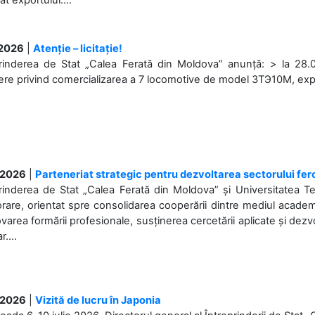
.2026
|
Atenție – licitație!
rinderea de Stat „Calea Ferată din Moldova” anunță: > la 28.07
re privind comercializarea a 7 locomotive de model 3ТЭ10М, expuse
.2026
|
Parteneriat strategic pentru dezvoltarea sectorului fer
prinderea de Stat „Calea Ferată din Moldova” și Universitatea 
rare, orientat spre consolidarea cooperării dintre mediul academi
area formării profesionale, susținerea cercetării aplicate și dez
r....
.2026
|
Vizită de lucru în Japonia