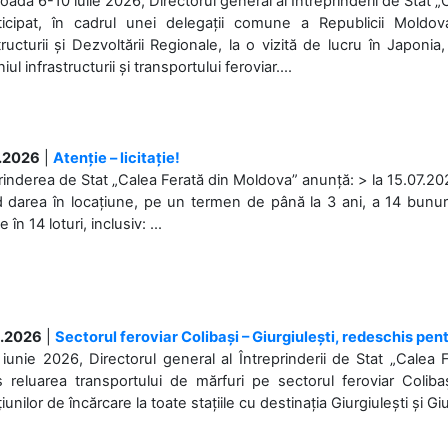
ioada 6-10 iulie 2026, Directorul general al Întreprinderii de Stat 
ticipat, în cadrul unei delegații comune a Republicii Moldova
tructurii și Dezvoltării Regionale, la o vizită de lucru în Japonia,
l infrastructurii și transportului feroviar....
.2026
|
Atenție – licitație!
rinderea de Stat „Calea Ferată din Moldova” anunță: > la 15.07.2026
d darea în locațiune, pe un termen de până la 3 ani, a 14 bunuri
în 14 loturi, inclusiv: ...
.2026
|
Sectorul feroviar Colibași – Giurgiulești, redeschis pent
iunie 2026, Directorul general al Întreprinderii de Stat „Calea 
 reluarea transportului de mărfuri pe sectorul feroviar Coliba
iunilor de încărcare la toate stațiile cu destinația Giurgiulești și Giu