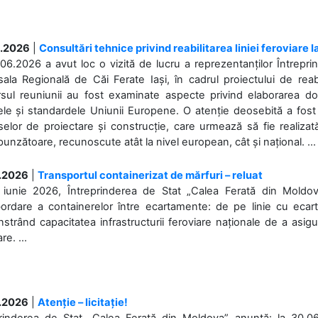
.2026
|
Consultări tehnice privind reabilitarea liniei feroviare 
06.2026 a avut loc o vizită de lucru a reprezentanților Întrepri
ala Regională de Căi Ferate Iași, în cadrul proiectului de reabi
rsul reuniunii au fost examinate aspecte privind elaborarea d
ele și standardele Uniunii Europene. O atenție deosebită a fost 
elor de proiectare și construcție, care urmează să fie realizată 
unzătoare, recunoscute atât la nivel european, cât și național. ...
.2026
|
Transportul containerizat de mărfuri – reluat
 iunie 2026, Întreprinderea de Stat „Calea Ferată din Moldo
bordare a containerelor între ecartamente: de pe linie cu ecar
trând capacitatea infrastructurii feroviare naționale de a asigur
re. ...
.2026
|
Atenție – licitație!
prinderea de Stat „Calea Ferată din Moldova” anunță: la 30.06