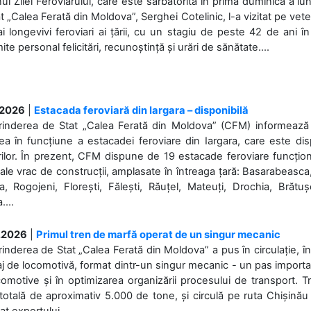
nul Zilei Feroviarului, care este sărbătorită în prima duminică a lun
t „Calea Ferată din Moldova”, Serghei Cotelinic, l-a vizitat pe ve
i longevivi feroviari ai țării, cu un stagiu de peste 42 de ani î
ite personal felicitări, recunoștință și urări de sănătate....
.2026
|
Estacada feroviară din Iargara – disponibilă
rinderea de Stat „Calea Ferată din Moldova” (CFM) informează de
a în funcțiune a estacadei feroviare din Iargara, care este di
ilor. În prezent, CFM dispune de 19 estacade feroviare funcționa
ale vrac de construcții, amplasate în întreaga țară: Basarabeasca
, Rogojeni, Florești, Fălești, Răuțel, Mateuți, Drochia, Brătușe
....
.2026
|
Primul tren de marfă operat de un singur mecanic
rinderea de Stat „Calea Ferată din Moldova” a pus în circulație, 
j de locomotivă, format dintr-un singur mecanic - un pas important
omotive și în optimizarea organizării procesului de transport.
otală de aproximativ 5.000 de tone, și circulă pe ruta Chișinău
at exportului....