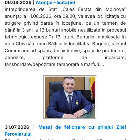
06.08.2026
|
Atenție – licitație!
Întreprinderea de Stat „Calea Ferată din Moldova”
anunță: la 11.08.2026, ora 09.00, va avea loc licitaţia cu
strigare privind darea în locațiune, pe un termen de
până la 3 ani, a 13 bunuri imobile neutilizate în procesul
tehnologic, expuse în 13 loturi. Bunurile, amplasate în
mun.Chișinău, mun.Bălți și în localitatea Bugeac, raionul
Comrat, includ spații administrative, spații de producere,
depozite, platforme de încărcare,
tansbordare/depozitare temporară a mărfuri....
31.07.2026
|
Mesaj de felicitare cu prilejul Zilei
Feroviarului