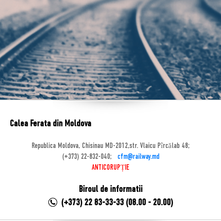
Calea Ferata din Moldova
Republica Moldova, Chisinau MD-2012,str. Vlaicu Pîrcălab 48;
(+373) 22-832-040;
cfm@railway.md
ANTICORUPȚIE
Biroul de informatii
(+373) 22 83-33-33 (08.00 - 20.00)