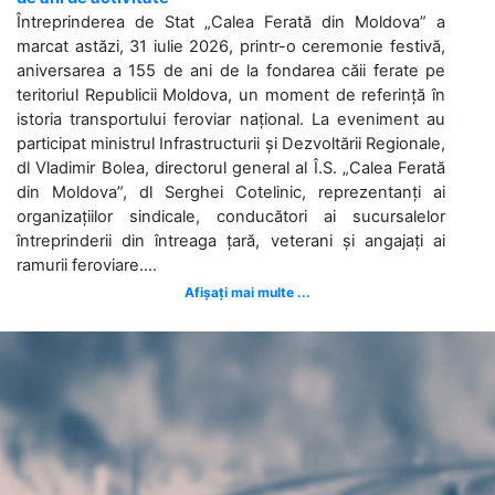
Întreprinderea de Stat „Calea Ferată din Moldova” a
marcat astăzi, 31 iulie 2026, printr-o ceremonie festivă,
aniversarea a 155 de ani de la fondarea căii ferate pe
teritoriul Republicii Moldova, un moment de referință în
istoria transportului feroviar național. La eveniment au
participat ministrul Infrastructurii și Dezvoltării Regionale,
dl Vladimir Bolea, directorul general al Î.S. „Calea Ferată
din Moldova”, dl Serghei Cotelinic, reprezentanți ai
organizațiilor sindicale, conducători ai sucursalelor
întreprinderii din întreaga țară, veterani și angajați ai
ramurii feroviare....
Afișați mai multe ...