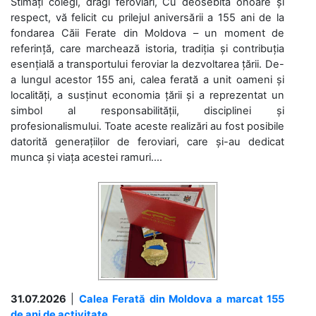
Stimați colegi, dragi feroviari, Cu deosebită onoare și
respect, vă felicit cu prilejul aniversării a 155 ani de la
fondarea Căii Ferate din Moldova – un moment de
referință, care marchează istoria, tradiția și contribuția
esențială a transportului feroviar la dezvoltarea țării. De-
a lungul acestor 155 ani, calea ferată a unit oameni și
localități, a susținut economia țării și a reprezentat un
simbol al responsabilității, disciplinei și
profesionalismului. Toate aceste realizări au fost posibile
datorită generațiilor de feroviari, care și-au dedicat
munca și viața acestei ramuri....
31.07.2026
|
Calea Ferată din Moldova a marcat 155
de ani de activitate