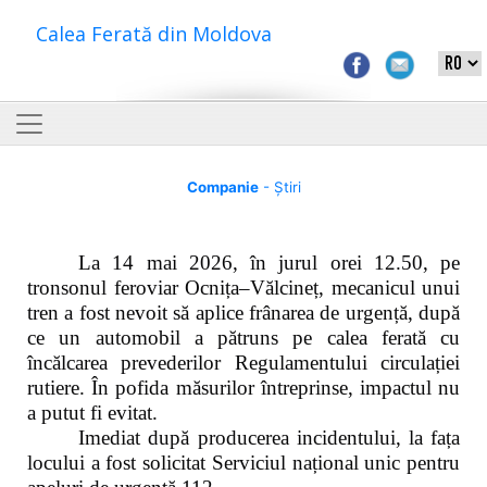
Calea Ferată din Moldova
Companie
- Știri
La 14 mai 2026, în jurul orei 12.50, pe
tronsonul feroviar Ocnița–Vălcineț, mecanicul unui
tren a fost nevoit să aplice frânarea de urgență, după
ce un automobil a pătruns pe calea ferată cu
încălcarea prevederilor Regulamentului circulației
rutiere. În pofida măsurilor întreprinse, impactul nu
a putut fi evitat.
Imediat după producerea incidentului, la fața
locului a fost solicitat Serviciul național unic pentru