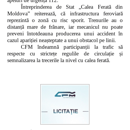
apeluri de urgență 112.
Întreprinderea de Stat „Calea Ferată din
Moldova” reiterează, că infrastructura feroviară
reprezintă o zonă cu risc sporit. Trenurile au o
distanță mare de frânare, iar mecanicul nu poate
preveni întotdeauna producerea unui accident în
cazul apariției neașteptate a unui obstacol pe linii.
CFM îndeamnă participanții la trafic să
respecte cu strictețe regulile de circulație și
semnalizarea la trecerile la nivel cu calea ferată.