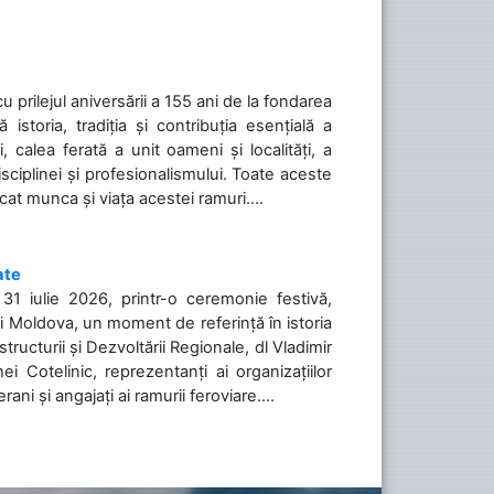
cu prilejul aniversării a 155 ani de la fondarea
toria, tradiția și contribuția esențială a
, calea ferată a unit oameni și localități, a
isciplinei și profesionalismului. Toate aceste
icat munca și viața acestei ramuri....
ate
31 iulie 2026, printr-o ceremonie festivă,
cii Moldova, un moment de referință în istoria
tructurii și Dezvoltării Regionale, dl Vladimir
i Cotelinic, reprezentanți ai organizațiilor
ani și angajați ai ramurii feroviare....