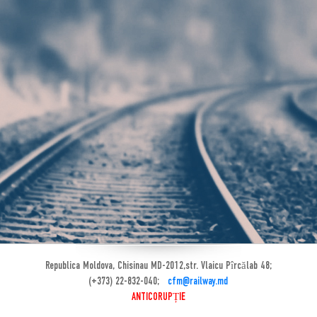
Republica Moldova, Chisinau MD-2012,str. Vlaicu Pîrcălab 48;
(+373) 22-832-040;
cfm@railway.md
ANTICORUPȚIE