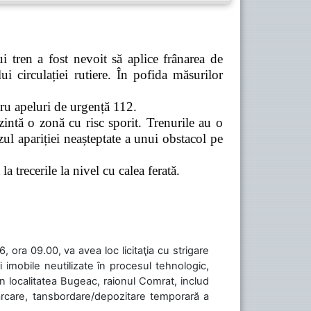
 tren a fost nevoit să aplice frânarea de
 circulației rutiere. În pofida măsurilor
tru apeluri de urgență 112.
zintă o zonă cu risc sporit. Trenurile au o
ul apariției neașteptate a unui obstacol pe
a trecerile la nivel cu calea ferată.
 ora 09.00, va avea loc licitaţia cu strigare
 imobile neutilizate în procesul tehnologic,
în localitatea Bugeac, raionul Comrat, includ
cărcare, tansbordare/depozitare temporară a