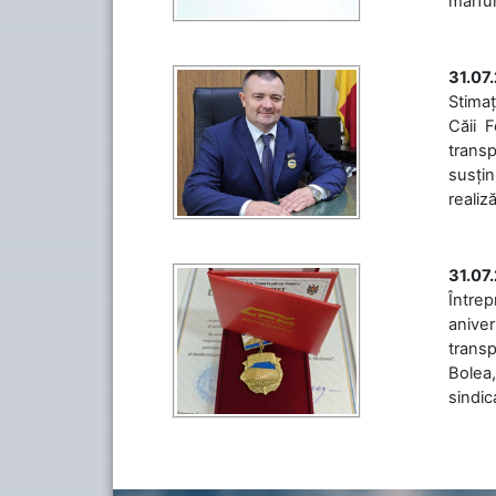
mărfuri
31.07
Stimaț
Căii 
transp
susțin
realiz
31.07
Între
aniver
transp
Bolea,
sindic