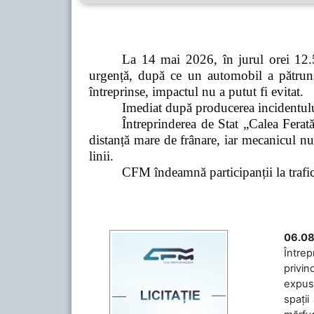
La 14 mai 2026, în jurul orei 12.5
urgență, după ce un automobil a pătruns 
întreprinse, impactul nu a putut fi evitat.
Imediat după producerea incidentului,
Întreprinderea de Stat „Calea Ferată
distanță mare de frânare, iar mecanicul nu
linii.
CFM îndeamnă participanții la trafic s
06.08
Întrep
privin
expuse
spații