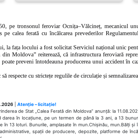
0, pe tronsonul feroviar Ocnița–Vălcineț, mecanicul unui
pe calea ferată cu încălcarea prevederilor Regulamentului
 la fața locului a fost solicitat Serviciul național unic pen
 din Moldova” reiterează, că infrastructura feroviară repre
 poate preveni întotdeauna producerea unui accident în caz
ă respecte cu strictețe regulile de circulație și semnalizarea l
.2026
|
Atenție – licitație!
rinderea de Stat „Calea Ferată din Moldova” anunță: la 11.08.2026,
d darea în locațiune, pe un termen de până la 3 ani, a 13 bunuri
 în 13 loturi. Bunurile, amplasate în mun.Chișinău, mun.Bălți și 
 administrative, spații de producere, depozite, platforme de în