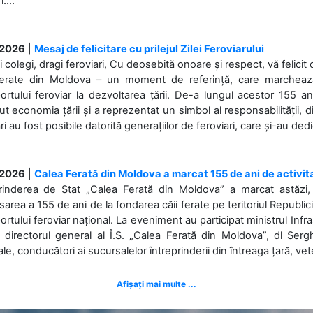
....
.2026
|
Mesaj de felicitare cu prilejul Zilei Feroviarului
i colegi, dragi feroviari, Cu deosebită onoare și respect, vă felicit 
Ferate din Moldova – un moment de referință, care marchează is
ortului feroviar la dezvoltarea țării. De-a lungul acestor 155 ani
ut economia țării și a reprezentat un simbol al responsabilității, d
ări au fost posibile datorită generațiilor de feroviari, care și-au ded
.2026
|
Calea Ferată din Moldova a marcat 155 de ani de activit
prinderea de Stat „Calea Ferată din Moldova” a marcat astăzi, 
sarea a 155 de ani de la fondarea căii ferate pe teritoriul Republi
ortului feroviar național. La eveniment au participat ministrul Infras
 directorul general al Î.S. „Calea Ferată din Moldova”, dl Serghe
ale, conducători ai sucursalelor întreprinderii din întreaga țară, veter
Afișați mai multe ...