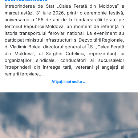
Întreprinderea de Stat „Calea Ferată din Moldova” a
marcat astăzi, 31 iulie 2026, printr-o ceremonie festivă,
aniversarea a 155 de ani de la fondarea căii ferate pe
teritoriul Republicii Moldova, un moment de referință în
istoria transportului feroviar național. La eveniment au
participat ministrul Infrastructurii și Dezvoltării Regionale,
dl Vladimir Bolea, directorul general al Î.S. „Calea Ferată
din Moldova”, dl Serghei Cotelinic, reprezentanți ai
organizațiilor sindicale, conducători ai sucursalelor
întreprinderii din întreaga țară, veterani și angajați ai
ramurii feroviare....
Afișați mai multe ...