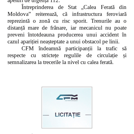
apeluri de urgență 112.
Întreprinderea de Stat „Calea Ferată din
Moldova” reiterează, că infrastructura feroviară
reprezintă o zonă cu risc sporit. Trenurile au o
distanță mare de frânare, iar mecanicul nu poate
preveni întotdeauna producerea unui accident în
cazul apariției neașteptate a unui obstacol pe linii.
CFM îndeamnă participanții la trafic să
respecte cu strictețe regulile de circulație și
semnalizarea la trecerile la nivel cu calea ferată.