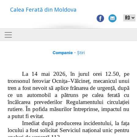
Calea Ferată din Moldova
Companie
- Știri
La 14 mai 2026, în jurul orei 12.50, pe
tronsonul feroviar Ocnița–Vălcineț, mecanicul unui
tren a fost nevoit să aplice frânarea de urgență, după
ce un automobil a pătruns pe calea ferată cu
încălcarea prevederilor Regulamentului circulației
rutiere. În pofida măsurilor întreprinse, impactul nu
a putut fi evitat.
Imediat după producerea incidentului, la fața
locului a fost solicitat Serviciul național unic pentru