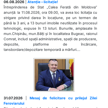
06.08.2026
|
Atenție – licitație!
Întreprinderea de Stat „Calea Ferată din Moldova”
anunță: la 11.08.2026, ora 09.00, va avea loc licitaţia cu
strigare privind darea în locațiune, pe un termen de
până la 3 ani, a 13 bunuri imobile neutilizate în procesul
tehnologic, expuse în 13 loturi. Bunurile, amplasate în
mun.Chișinău, mun.Bălți și în localitatea Bugeac, raionul
Comrat, includ spații administrative, spații de producere,
depozite, platforme de încărcare,
tansbordare/depozitare temporară a mărfuri....
31.07.2026
|
Mesaj de felicitare cu prilejul Zilei
Feroviarului