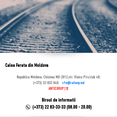
Calea Ferata din Moldova
Republica Moldova, Chisinau MD-2012,str. Vlaicu Pîrcălab 48;
(+373) 22-832-040;
cfm@railway.md
ANTICORUPȚIE
Biroul de informatii
(+373) 22 83-33-33 (08.00 - 20.00)