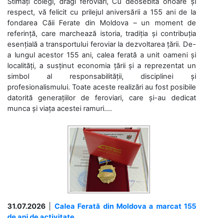
Stimați colegi, dragi feroviari, Cu deosebită onoare și
respect, vă felicit cu prilejul aniversării a 155 ani de la
fondarea Căii Ferate din Moldova – un moment de
referință, care marchează istoria, tradiția și contribuția
esențială a transportului feroviar la dezvoltarea țării. De-
a lungul acestor 155 ani, calea ferată a unit oameni și
localități, a susținut economia țării și a reprezentat un
simbol al responsabilității, disciplinei și
profesionalismului. Toate aceste realizări au fost posibile
datorită generațiilor de feroviari, care și-au dedicat
munca și viața acestei ramuri....
31.07.2026
|
Calea Ferată din Moldova a marcat 155
de ani de activitate