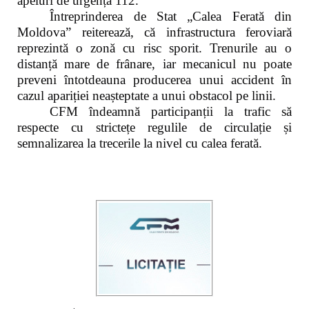
apeluri de urgență 112.
Întreprinderea de Stat „Calea Ferată din
Moldova” reiterează, că infrastructura feroviară
reprezintă o zonă cu risc sporit. Trenurile au o
distanță mare de frânare, iar mecanicul nu poate
preveni întotdeauna producerea unui accident în
cazul apariției neașteptate a unui obstacol pe linii.
CFM îndeamnă participanții la trafic să
respecte cu strictețe regulile de circulație și
semnalizarea la trecerile la nivel cu calea ferată.