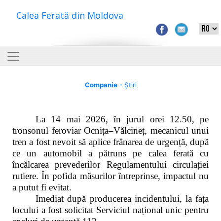
Calea Ferată din Moldova
Companie
- Știri
La 14 mai 2026, în jurul orei 12.50, pe
tronsonul feroviar Ocnița–Vălcineț, mecanicul unui
tren a fost nevoit să aplice frânarea de urgență, după
ce un automobil a pătruns pe calea ferată cu
încălcarea prevederilor Regulamentului circulației
rutiere. În pofida măsurilor întreprinse, impactul nu
a putut fi evitat.
Imediat după producerea incidentului, la fața
locului a fost solicitat Serviciul național unic pentru