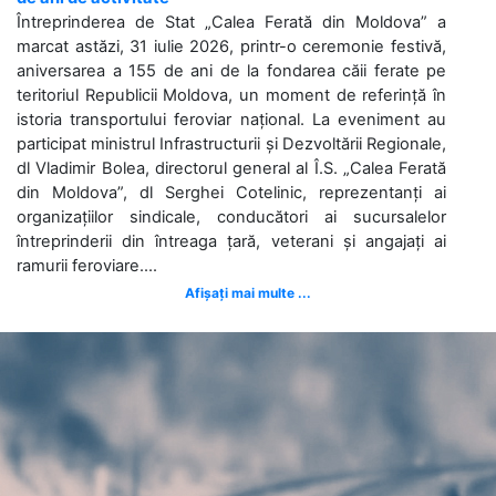
Întreprinderea de Stat „Calea Ferată din Moldova” a
marcat astăzi, 31 iulie 2026, printr-o ceremonie festivă,
aniversarea a 155 de ani de la fondarea căii ferate pe
teritoriul Republicii Moldova, un moment de referință în
istoria transportului feroviar național. La eveniment au
participat ministrul Infrastructurii și Dezvoltării Regionale,
dl Vladimir Bolea, directorul general al Î.S. „Calea Ferată
din Moldova”, dl Serghei Cotelinic, reprezentanți ai
organizațiilor sindicale, conducători ai sucursalelor
întreprinderii din întreaga țară, veterani și angajați ai
ramurii feroviare....
Afișați mai multe ...