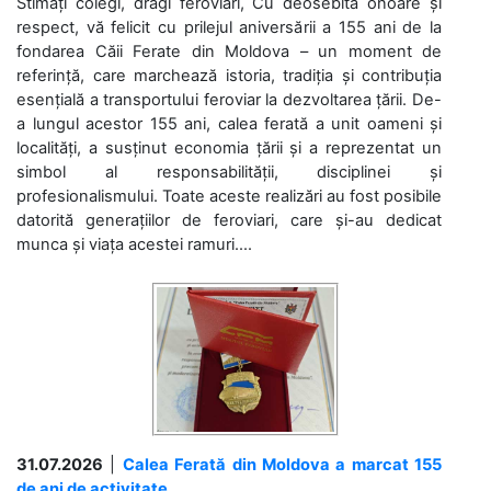
Stimați colegi, dragi feroviari, Cu deosebită onoare și
respect, vă felicit cu prilejul aniversării a 155 ani de la
fondarea Căii Ferate din Moldova – un moment de
referință, care marchează istoria, tradiția și contribuția
esențială a transportului feroviar la dezvoltarea țării. De-
a lungul acestor 155 ani, calea ferată a unit oameni și
localități, a susținut economia țării și a reprezentat un
simbol al responsabilității, disciplinei și
profesionalismului. Toate aceste realizări au fost posibile
datorită generațiilor de feroviari, care și-au dedicat
munca și viața acestei ramuri....
31.07.2026
|
Calea Ferată din Moldova a marcat 155
de ani de activitate