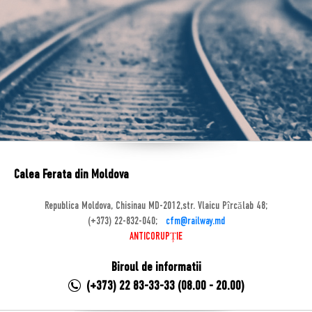
Calea Ferata din Moldova
Republica Moldova, Chisinau MD-2012,str. Vlaicu Pîrcălab 48;
(+373) 22-832-040;
cfm@railway.md
ANTICORUPȚIE
Biroul de informatii
(+373) 22 83-33-33 (08.00 - 20.00)