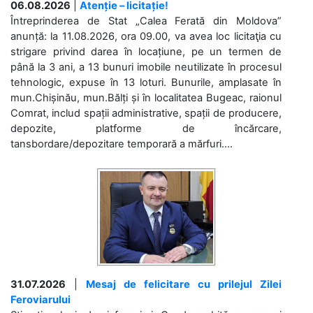
06.08.2026
|
Atenție – licitație!
Întreprinderea de Stat „Calea Ferată din Moldova”
anunță: la 11.08.2026, ora 09.00, va avea loc licitaţia cu
strigare privind darea în locațiune, pe un termen de
până la 3 ani, a 13 bunuri imobile neutilizate în procesul
tehnologic, expuse în 13 loturi. Bunurile, amplasate în
mun.Chișinău, mun.Bălți și în localitatea Bugeac, raionul
Comrat, includ spații administrative, spații de producere,
depozite, platforme de încărcare,
tansbordare/depozitare temporară a mărfuri....
31.07.2026
|
Mesaj de felicitare cu prilejul Zilei
Feroviarului