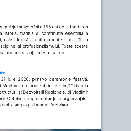
cu prilejul aniversării a 155 ani de la fondarea
toria, tradiția și contribuția esențială a
, calea ferată a unit oameni și localități, a
isciplinei și profesionalismului. Toate aceste
icat munca și viața acestei ramuri....
ate
31 iulie 2026, printr-o ceremonie festivă,
cii Moldova, un moment de referință în istoria
tructurii și Dezvoltării Regionale, dl Vladimir
i Cotelinic, reprezentanți ai organizațiilor
ani și angajați ai ramurii feroviare....