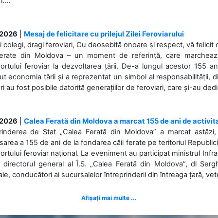
....
.2026
|
Mesaj de felicitare cu prilejul Zilei Feroviarului
i colegi, dragi feroviari, Cu deosebită onoare și respect, vă felicit 
Ferate din Moldova – un moment de referință, care marchează is
ortului feroviar la dezvoltarea țării. De-a lungul acestor 155 ani
ut economia țării și a reprezentat un simbol al responsabilității, d
ări au fost posibile datorită generațiilor de feroviari, care și-au ded
.2026
|
Calea Ferată din Moldova a marcat 155 de ani de activit
prinderea de Stat „Calea Ferată din Moldova” a marcat astăzi, 
sarea a 155 de ani de la fondarea căii ferate pe teritoriul Republi
ortului feroviar național. La eveniment au participat ministrul Infras
 directorul general al Î.S. „Calea Ferată din Moldova”, dl Serghe
ale, conducători ai sucursalelor întreprinderii din întreaga țară, veter
Afișați mai multe ...