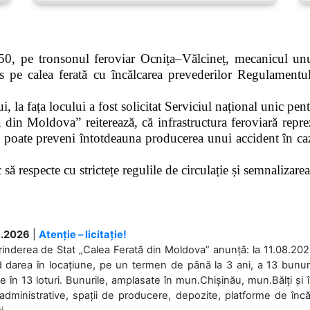
0, pe tronsonul feroviar Ocnița–Vălcineț, mecanicul unui
pe calea ferată cu încălcarea prevederilor Regulamentului
 la fața locului a fost solicitat Serviciul național unic pen
 din Moldova” reiterează, că infrastructura feroviară repre
 poate preveni întotdeauna producerea unui accident în caz
ă respecte cu strictețe regulile de circulație și semnalizarea l
.2026
|
Atenție – licitație!
rinderea de Stat „Calea Ferată din Moldova” anunță: la 11.08.2026,
d darea în locațiune, pe un termen de până la 3 ani, a 13 bunuri
 în 13 loturi. Bunurile, amplasate în mun.Chișinău, mun.Bălți și 
 administrative, spații de producere, depozite, platforme de în