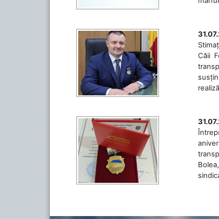
mărfuri
31.07
Stimaț
Căii 
transp
susțin
realiz
31.07
Între
aniver
transp
Bolea,
sindic