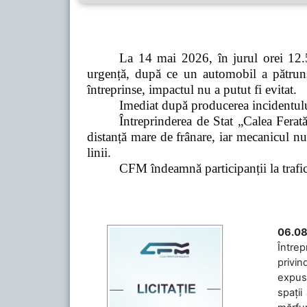
La 14 mai 2026, în jurul orei 12.5
urgență, după ce un automobil a pătruns 
întreprinse, impactul nu a putut fi evitat.
Imediat după producerea incidentului,
Întreprinderea de Stat „Calea Ferată
distanță mare de frânare, iar mecanicul nu
linii.
CFM îndeamnă participanții la trafic s
06.08
Întrep
privin
expuse
spații