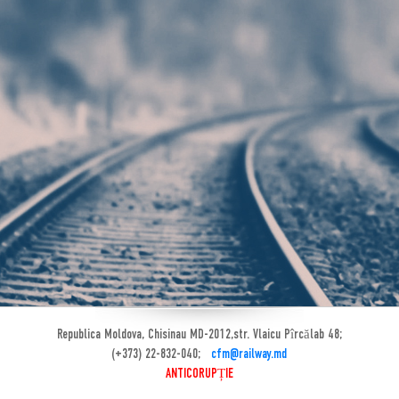
Republica Moldova, Chisinau MD-2012,str. Vlaicu Pîrcălab 48;
(+373) 22-832-040;
cfm@railway.md
ANTICORUPȚIE