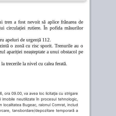
 tren a fost nevoit să aplice frânarea de
 circulației rutiere. În pofida măsurilor
tru apeluri de urgență 112.
zintă o zonă cu risc sporit. Trenurile au o
ul apariției neașteptate a unui obstacol pe
a trecerile la nivel cu calea ferată.
 ora 09.00, va avea loc licitaţia cu strigare
 imobile neutilizate în procesul tehnologic,
în localitatea Bugeac, raionul Comrat, includ
cărcare, tansbordare/depozitare temporară a