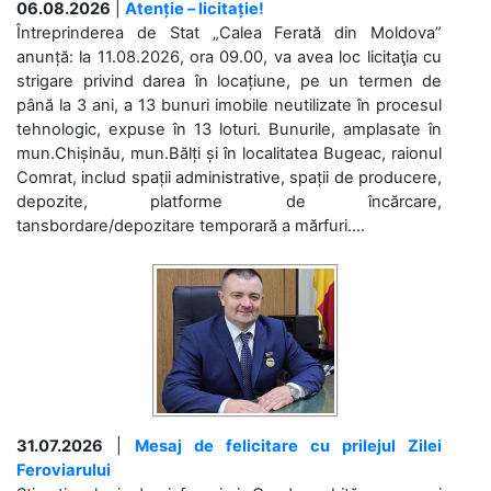
06.08.2026
|
Atenție – licitație!
Întreprinderea de Stat „Calea Ferată din Moldova”
anunță: la 11.08.2026, ora 09.00, va avea loc licitaţia cu
strigare privind darea în locațiune, pe un termen de
până la 3 ani, a 13 bunuri imobile neutilizate în procesul
tehnologic, expuse în 13 loturi. Bunurile, amplasate în
mun.Chișinău, mun.Bălți și în localitatea Bugeac, raionul
Comrat, includ spații administrative, spații de producere,
depozite, platforme de încărcare,
tansbordare/depozitare temporară a mărfuri....
31.07.2026
|
Mesaj de felicitare cu prilejul Zilei
Feroviarului