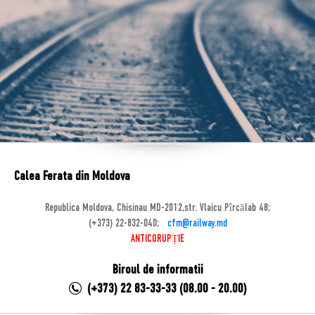
Calea Ferata din Moldova
Republica Moldova, Chisinau MD-2012,str. Vlaicu Pîrcălab 48;
(+373) 22-832-040;
cfm@railway.md
ANTICORUPȚIE
Biroul de informatii
(+373) 22 83-33-33 (08.00 - 20.00)