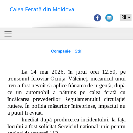
Calea Ferată din Moldova
Companie
- Știri
La 14 mai 2026, în jurul orei 12.50, pe
tronsonul feroviar Ocnița–Vălcineț, mecanicul unui
tren a fost nevoit să aplice frânarea de urgență, după
ce un automobil a pătruns pe calea ferată cu
încălcarea prevederilor Regulamentului circulației
rutiere. În pofida măsurilor întreprinse, impactul nu
a putut fi evitat.
Imediat după producerea incidentului, la fața
locului a fost solicitat Serviciul național unic pentru