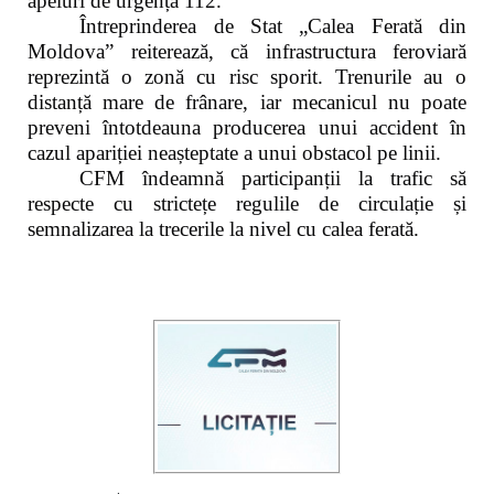
apeluri de urgență 112.
Întreprinderea de Stat „Calea Ferată din
Moldova” reiterează, că infrastructura feroviară
reprezintă o zonă cu risc sporit. Trenurile au o
distanță mare de frânare, iar mecanicul nu poate
preveni întotdeauna producerea unui accident în
cazul apariției neașteptate a unui obstacol pe linii.
CFM îndeamnă participanții la trafic să
respecte cu strictețe regulile de circulație și
semnalizarea la trecerile la nivel cu calea ferată.