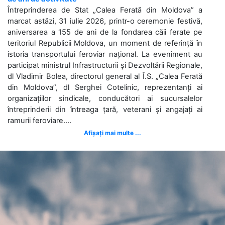
Întreprinderea de Stat „Calea Ferată din Moldova” a
marcat astăzi, 31 iulie 2026, printr-o ceremonie festivă,
aniversarea a 155 de ani de la fondarea căii ferate pe
teritoriul Republicii Moldova, un moment de referință în
istoria transportului feroviar național. La eveniment au
participat ministrul Infrastructurii și Dezvoltării Regionale,
dl Vladimir Bolea, directorul general al Î.S. „Calea Ferată
din Moldova”, dl Serghei Cotelinic, reprezentanți ai
organizațiilor sindicale, conducători ai sucursalelor
întreprinderii din întreaga țară, veterani și angajați ai
ramurii feroviare....
Afișați mai multe ...