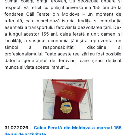
Stimați colegi, dragi feroviari, Cu deosebită onoare și
respect, vă felicit cu prilejul aniversării a 155 ani de la
fondarea Căii Ferate din Moldova – un moment de
referință, care marchează istoria, tradiția și contribuția
esențială a transportului feroviar la dezvoltarea țării. De-
a lungul acestor 155 ani, calea ferată a unit oameni și
localități, a susținut economia țării și a reprezentat un
simbol al responsabilității, disciplinei și
profesionalismului. Toate aceste realizări au fost posibile
datorită generațiilor de feroviari, care și-au dedicat
munca și viața acestei ramuri....
31.07.2026
|
Calea Ferată din Moldova a marcat 155
de ani de activitate