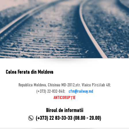
Calea Ferata din Moldova
Republica Moldova, Chisinau MD-2012,str. Vlaicu Pîrcălab 48;
(+373) 22-832-040;
cfm@railway.md
ANTICORUPȚIE
Biroul de informatii
(+373) 22 83-33-33 (08.00 - 20.00)