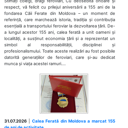
Stimați colegi, dragi feroviari, Cu deosebită onoare și
respect, vă felicit cu prilejul aniversării a 155 ani de la
fondarea Căii Ferate din Moldova – un moment de
referință, care marchează istoria, tradiția și contribuția
esențială a transportului feroviar la dezvoltarea țării. De-
a lungul acestor 155 ani, calea ferată a unit oameni și
localități, a susținut economia țării și a reprezentat un
simbol al responsabilității, disciplinei și
profesionalismului. Toate aceste realizări au fost posibile
datorită generațiilor de feroviari, care și-au dedicat
munca și viața acestei ramuri....
31.07.2026
|
Calea Ferată din Moldova a marcat 155
de ani de activitate