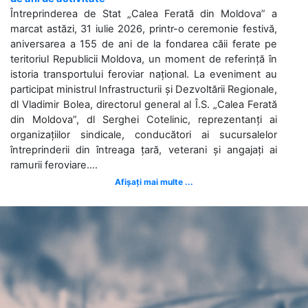
Întreprinderea de Stat „Calea Ferată din Moldova” a
marcat astăzi, 31 iulie 2026, printr-o ceremonie festivă,
aniversarea a 155 de ani de la fondarea căii ferate pe
teritoriul Republicii Moldova, un moment de referință în
istoria transportului feroviar național. La eveniment au
participat ministrul Infrastructurii și Dezvoltării Regionale,
dl Vladimir Bolea, directorul general al Î.S. „Calea Ferată
din Moldova”, dl Serghei Cotelinic, reprezentanți ai
organizațiilor sindicale, conducători ai sucursalelor
întreprinderii din întreaga țară, veterani și angajați ai
ramurii feroviare....
Afișați mai multe ...