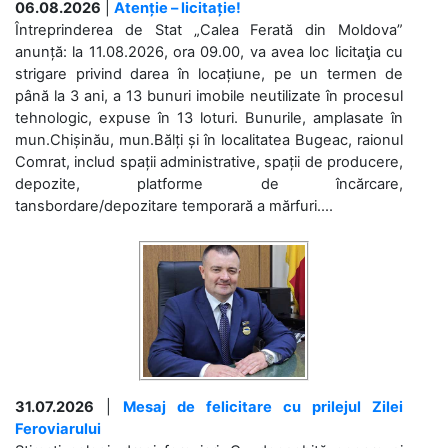
06.08.2026
|
Atenție – licitație!
Întreprinderea de Stat „Calea Ferată din Moldova”
anunță: la 11.08.2026, ora 09.00, va avea loc licitaţia cu
strigare privind darea în locațiune, pe un termen de
până la 3 ani, a 13 bunuri imobile neutilizate în procesul
tehnologic, expuse în 13 loturi. Bunurile, amplasate în
mun.Chișinău, mun.Bălți și în localitatea Bugeac, raionul
Comrat, includ spații administrative, spații de producere,
depozite, platforme de încărcare,
tansbordare/depozitare temporară a mărfuri....
31.07.2026
|
Mesaj de felicitare cu prilejul Zilei
Feroviarului