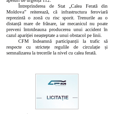
apeluri de urgență 112.
Întreprinderea de Stat „Calea Ferată din
Moldova” reiterează, că infrastructura feroviară
reprezintă o zonă cu risc sporit. Trenurile au o
distanță mare de frânare, iar mecanicul nu poate
preveni întotdeauna producerea unui accident în
cazul apariției neașteptate a unui obstacol pe linii.
CFM îndeamnă participanții la trafic să
respecte cu strictețe regulile de circulație și
semnalizarea la trecerile la nivel cu calea ferată.