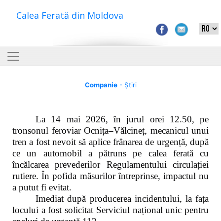
Calea Ferată din Moldova
Companie
- Știri
La 14 mai 2026, în jurul orei 12.50, pe
tronsonul feroviar Ocnița–Vălcineț, mecanicul unui
tren a fost nevoit să aplice frânarea de urgență, după
ce un automobil a pătruns pe calea ferată cu
încălcarea prevederilor Regulamentului circulației
rutiere. În pofida măsurilor întreprinse, impactul nu
a putut fi evitat.
Imediat după producerea incidentului, la fața
locului a fost solicitat Serviciul național unic pentru