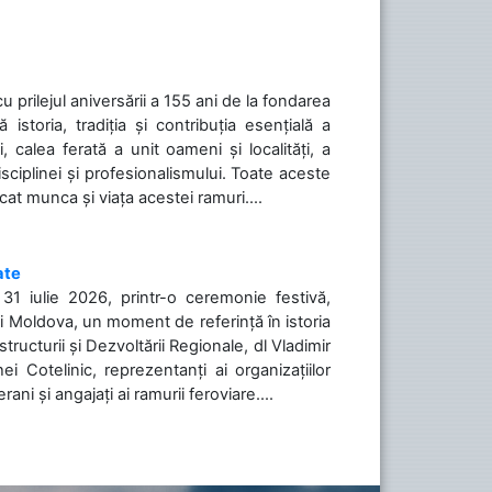
cu prilejul aniversării a 155 ani de la fondarea
toria, tradiția și contribuția esențială a
, calea ferată a unit oameni și localități, a
isciplinei și profesionalismului. Toate aceste
icat munca și viața acestei ramuri....
ate
31 iulie 2026, printr-o ceremonie festivă,
cii Moldova, un moment de referință în istoria
tructurii și Dezvoltării Regionale, dl Vladimir
i Cotelinic, reprezentanți ai organizațiilor
ani și angajați ai ramurii feroviare....