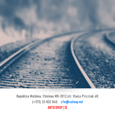
Republica Moldova, Chisinau MD-2012,str. Vlaicu Pîrcălab 48;
(+373) 22-832-040;
cfm@railway.md
ANTICORUPȚIE