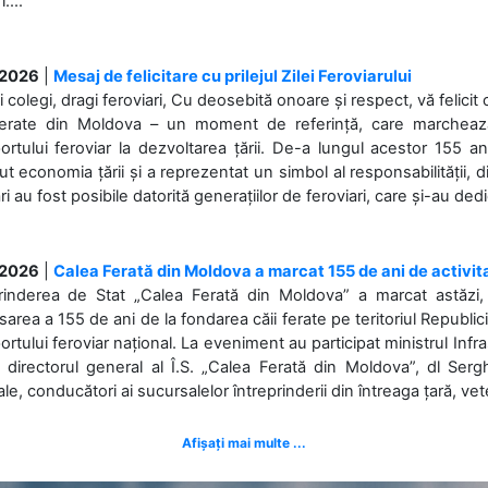
....
.2026
|
Mesaj de felicitare cu prilejul Zilei Feroviarului
i colegi, dragi feroviari, Cu deosebită onoare și respect, vă felicit 
Ferate din Moldova – un moment de referință, care marchează is
ortului feroviar la dezvoltarea țării. De-a lungul acestor 155 ani
ut economia țării și a reprezentat un simbol al responsabilității, d
ări au fost posibile datorită generațiilor de feroviari, care și-au ded
.2026
|
Calea Ferată din Moldova a marcat 155 de ani de activit
prinderea de Stat „Calea Ferată din Moldova” a marcat astăzi, 
sarea a 155 de ani de la fondarea căii ferate pe teritoriul Republi
ortului feroviar național. La eveniment au participat ministrul Infras
 directorul general al Î.S. „Calea Ferată din Moldova”, dl Serghe
ale, conducători ai sucursalelor întreprinderii din întreaga țară, veter
Afișați mai multe ...