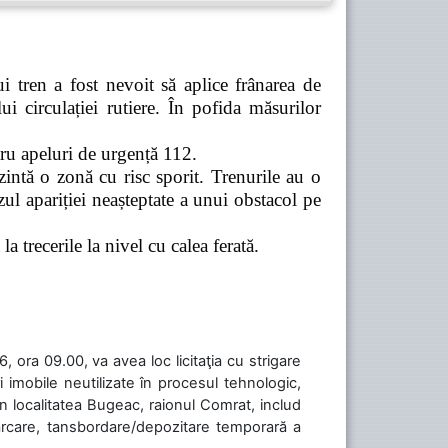
 tren a fost nevoit să aplice frânarea de
 circulației rutiere. În pofida măsurilor
tru apeluri de urgență 112.
zintă o zonă cu risc sporit. Trenurile au o
ul apariției neașteptate a unui obstacol pe
a trecerile la nivel cu calea ferată.
 ora 09.00, va avea loc licitaţia cu strigare
 imobile neutilizate în procesul tehnologic,
în localitatea Bugeac, raionul Comrat, includ
cărcare, tansbordare/depozitare temporară a