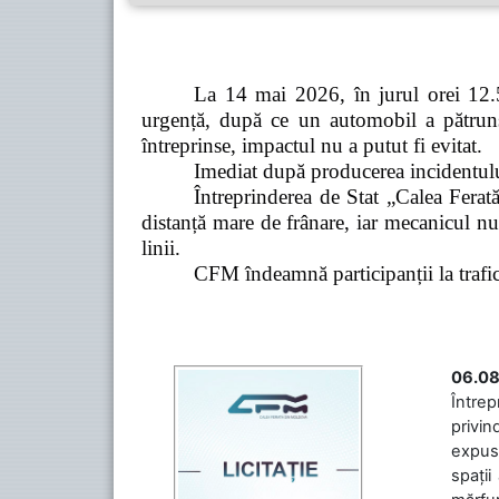
La 14 mai 2026, în jurul orei 12.5
urgență, după ce un automobil a pătruns 
întreprinse, impactul nu a putut fi evitat.
Imediat după producerea incidentului,
Întreprinderea de Stat „Calea Ferată
distanță mare de frânare, iar mecanicul nu
linii.
CFM îndeamnă participanții la trafic s
06.08
Întrep
privin
expuse
spații