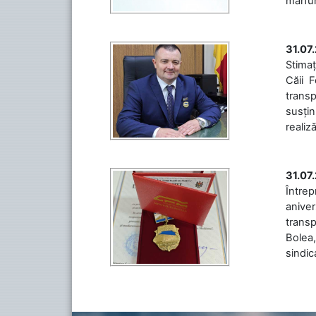
mărfuri
31.07
Stimaț
Căii 
transp
susțin
realiz
31.07
Între
aniver
transp
Bolea,
sindic