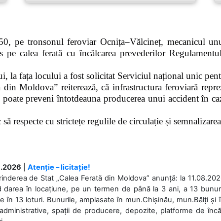
0, pe tronsonul feroviar Ocnița–Vălcineț, mecanicul unui
pe calea ferată cu încălcarea prevederilor Regulamentului
 la fața locului a fost solicitat Serviciul național unic pen
 din Moldova” reiterează, că infrastructura feroviară repre
 poate preveni întotdeauna producerea unui accident în caz
ă respecte cu strictețe regulile de circulație și semnalizarea l
.2026
|
Atenție – licitație!
rinderea de Stat „Calea Ferată din Moldova” anunță: la 11.08.2026,
d darea în locațiune, pe un termen de până la 3 ani, a 13 bunuri
 în 13 loturi. Bunurile, amplasate în mun.Chișinău, mun.Bălți și 
 administrative, spații de producere, depozite, platforme de în