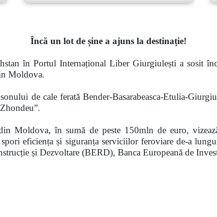
Încă un lot de șine a ajuns la destinație!
tan în Portul Internațional Liber Giurgiulești a sosit în
 din Moldova.
onsonului de cale ferată
Bender-Basarabeasca-Etulia-Giurgiu
 Zhondeu”.
te din Moldova, în sumă de peste 150mln de euro, vizează î
pori eficiența și siguranța serviciilor feroviare de-a lungu
strucție și Dezvoltare (BERD), Banca Europeană de Invest